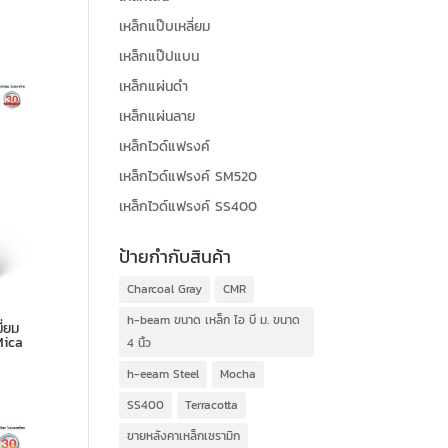
เหล็กแป๊บเหลี่ยม
เหล็กแป๊ปแบน
เหล็กแผ่นดำ
เหล็กแผ่นลาย
เหล็กไวด์แฟรงค์
เหล็กไวด์แฟรงค์ SM520
เหล็กไวด์แฟรงค์ SS400
ป้ายกำกับสินค้า
Charcoal Gray
CMR
h-beam ขนาด เหล็ก ไอ บี ม. ขนาด
ี่ยม
Mica
4 นิ้ว
h-eeam Steel
Mocha
SS400
Terracotta
ขายหลังคาเหล็กเซรามิก