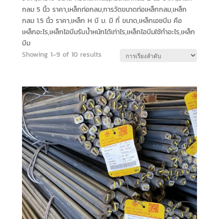
กลม 5 นิ้ว ราคา,เหล็กท่อกลม,การวัดขนาดท่อเหล็กกลม,เหล็ก
กลม 1.5 นิ้ว ราคา,เหล็ก H บี ม. มี กี่ ขนาด,เหล็กเอชบีม คือ
เหล็กอะไร,เหล็กไอบีมรับน้ำหนักได้เท่าไร,เหล็กไอบีมใช้ทำอะไร,เหล็ก
บีม
Showing 1–9 of 10 results