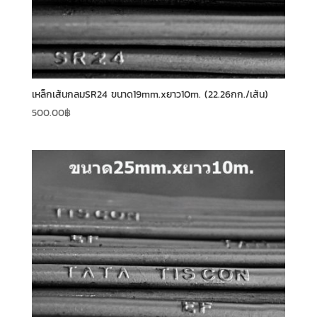
เหล็กเส้นกลมSR24 ขนาด19mm.xยาว10m. (22.26กก./เส้น)
500.00
฿