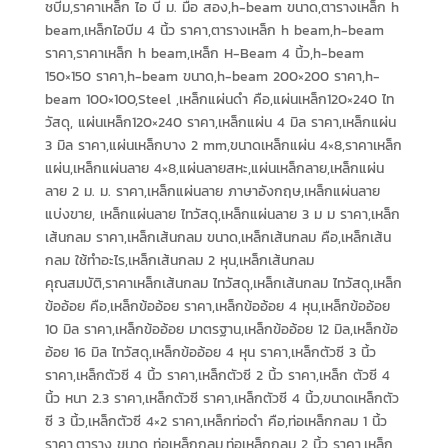
ชบีม,ราคาเหล็ก ไอ บี ม. มือ สอง,h-beam ขนาด,ตารางเหล็ก h
beam,เหล็กไอบีม 4 นิ้ว ราคา,ตารางเหล็ก h beam,h-beam
ราคา,ราคาเหล็ก h beam,เหล็ก H-Beam 4 นิ้ว,h-beam
150×150 ราคา,h-beam ขนาด,h-beam 200×200 ราคา,h-
beam 100×100,Steel ,เหล็กแผ่นดำ คือ,แผ่นเหล็ก120×240 ไท
วัสดุ, แผ่นเหล็ก120×240 ราคา,เหล็กแผ่น 4 มิล ราคา,เหล็กแผ่น
3 มิล ราคา,แผ่นเหล็กบาง 2 mm,ขนาดเหล็กแผ่น 4×8,ราคาเหล็ก
แผ่น,เหล็กแผ่นลาย 4×8,แผ่นลายสหะ,แผ่นเหล็กลาย,เหล็กแผ่น
ลาย 2 ม. ม. ราคา,เหล็กแผ่นลาย ภาษาอังกฤษ,เหล็กแผ่นลาย
แบ่งขาย, เหล็กแผ่นลาย ไทวัสดุ,เหล็กแผ่นลาย 3 ม ม ราคา,เหล็ก
เส้นกลม ราคา,เหล็กเส้นกลม ขนาด,เหล็กเส้นกลม คือ,เหล็กเส้น
กลม ใช้ทําอะไร,เหล็กเส้นกลม 2 หุน,เหล็กเส้นกลม
คุณสมบัติ,ราคาเหล็กเส้นกลม ไทวัสดุ,เหล็กเส้นกลม ไทวัสดุ,เหล็ก
ข้ออ้อย คือ,เหล็กข้ออ้อย ราคา,เหล็กข้ออ้อย 4 หุน,เหล็กข้ออ้อย
10 มิล ราคา,เหล็กข้ออ้อย มาตรฐาน,เหล็กข้ออ้อย 12 มิล,เหล็กข้อ
อ้อย 16 มิล ไทวัสดุ,เหล็กข้ออ้อย 4 หุน ราคา,เหล็กตัวซี 3 นิ้ว
ราคา,เหล็กตัวซี 4 นิ้ว ราคา,เหล็กตัวซี 2 นิ้ว ราคา,เหล็ก ตัวซี 4
นิ้ว หนา 2.3 ราคา,เหล็กตัวซี ราคา,เหล็กตัวซี 4 นิ้ว,ขนาดเหล็กตัว
ซี 3 นิ้ว,เหล็กตัวซี 4×2 ราคา,เหล็กท่อดำ คือ,ท่อเหล็กกลม 1 นิ้ว
ราคา,ตาราง ขนาด ท่อเหล็กกลม,ท่อเหล็กกลม 2 นิ้ว ราคา,เหล็ก