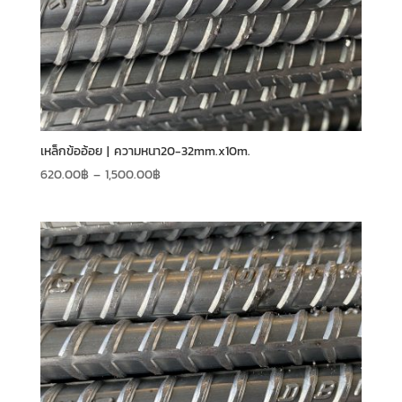
เหล็กข้ออ้อย | ความหนา20-32mm.x10m.
620.00
฿
–
1,500.00
฿