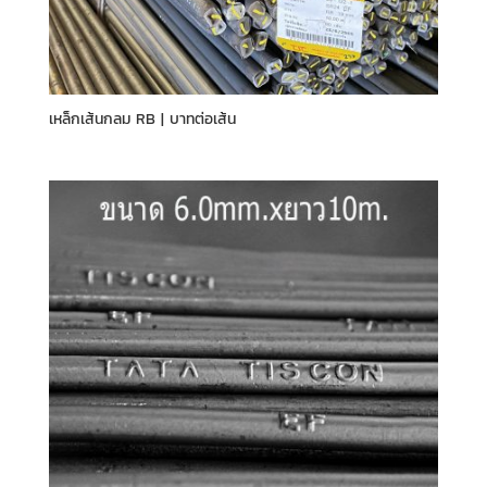
เหล็กเส้นกลม RB | บาทต่อเส้น