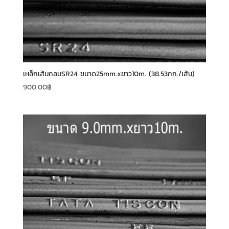
เหล็กเส้นกลมSR24 ขนาด25mm.xยาว10m. (38.53กก./เส้น)
900.00
฿