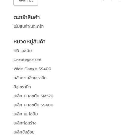
ตะกร้าสินค้า
ไม่มีสินค้าในตะกร้า
หมวดหมู่สินค้า
HB เอชบีม
Uncategorized
Wide Flange SS400
หลังคาเหล็กเซรามิก
อิฐเซรามิก
เหล็ก H เอชบีม SM520
เหล็ก H เอชบีม SS400
เหล็ก IB ไอบีม
เหล็กก่อสร้าง
เหล็กข้ออ้อย