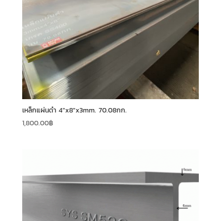
เหล็กแผ่นดำ 4″x8″x3mm. 70.08กก.
1,800.00
฿