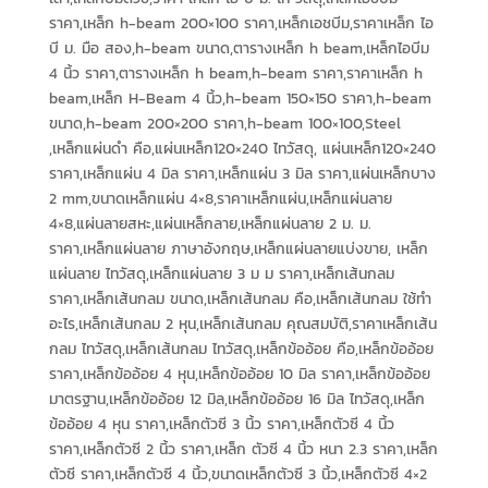
ราคา,เหล็ก h-beam 200×100 ราคา,เหล็กเอชบีม,ราคาเหล็ก ไอ
บี ม. มือ สอง,h-beam ขนาด,ตารางเหล็ก h beam,เหล็กไอบีม
4 นิ้ว ราคา,ตารางเหล็ก h beam,h-beam ราคา,ราคาเหล็ก h
beam,เหล็ก H-Beam 4 นิ้ว,h-beam 150×150 ราคา,h-beam
ขนาด,h-beam 200×200 ราคา,h-beam 100×100,Steel
,เหล็กแผ่นดำ คือ,แผ่นเหล็ก120×240 ไทวัสดุ, แผ่นเหล็ก120×240
ราคา,เหล็กแผ่น 4 มิล ราคา,เหล็กแผ่น 3 มิล ราคา,แผ่นเหล็กบาง
2 mm,ขนาดเหล็กแผ่น 4×8,ราคาเหล็กแผ่น,เหล็กแผ่นลาย
4×8,แผ่นลายสหะ,แผ่นเหล็กลาย,เหล็กแผ่นลาย 2 ม. ม.
ราคา,เหล็กแผ่นลาย ภาษาอังกฤษ,เหล็กแผ่นลายแบ่งขาย, เหล็ก
แผ่นลาย ไทวัสดุ,เหล็กแผ่นลาย 3 ม ม ราคา,เหล็กเส้นกลม
ราคา,เหล็กเส้นกลม ขนาด,เหล็กเส้นกลม คือ,เหล็กเส้นกลม ใช้ทํา
อะไร,เหล็กเส้นกลม 2 หุน,เหล็กเส้นกลม คุณสมบัติ,ราคาเหล็กเส้น
กลม ไทวัสดุ,เหล็กเส้นกลม ไทวัสดุ,เหล็กข้ออ้อย คือ,เหล็กข้ออ้อย
ราคา,เหล็กข้ออ้อย 4 หุน,เหล็กข้ออ้อย 10 มิล ราคา,เหล็กข้ออ้อย
มาตรฐาน,เหล็กข้ออ้อย 12 มิล,เหล็กข้ออ้อย 16 มิล ไทวัสดุ,เหล็ก
ข้ออ้อย 4 หุน ราคา,เหล็กตัวซี 3 นิ้ว ราคา,เหล็กตัวซี 4 นิ้ว
ราคา,เหล็กตัวซี 2 นิ้ว ราคา,เหล็ก ตัวซี 4 นิ้ว หนา 2.3 ราคา,เหล็ก
ตัวซี ราคา,เหล็กตัวซี 4 นิ้ว,ขนาดเหล็กตัวซี 3 นิ้ว,เหล็กตัวซี 4×2