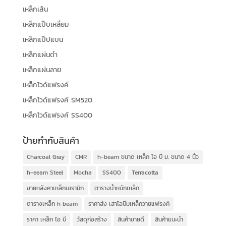
เหล็กเส้น
เหล็กแป๊บเหลี่ยม
เหล็กแป๊ปแบน
เหล็กแผ่นดำ
เหล็กแผ่นลาย
เหล็กไวด์แฟรงค์
เหล็กไวด์แฟรงค์ SM520
เหล็กไวด์แฟรงค์ SS400
ป้ายกำกับสินค้า
Charcoal Gray
CMR
h-beam ขนาด เหล็ก ไอ บี ม. ขนาด 4 นิ้ว
h-eeam Steel
Mocha
SS400
Terracotta
ขายหลังคาเหล็กเซรามิก
ตารางน้ำหนักเหล็ก
ตารางเหล็ก h beam
ราคาส่ง เสาไอบีมเหล็กวายแฟรงค์
ราคา เหล็ก ไอ บี
วัสดุก่อสร้าง
สินค้าขายดี
สินค้าแนะนำ