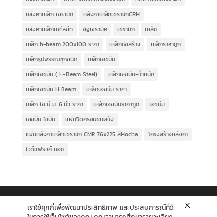
หลังคาเหล็ก เซรามิก
หลังคาเหล็กเซรามิกCRM
หลังคาเหล็กเมทัลชีท
อิฐเซรามิค
เซรามิก
เหล็ก
เหล็ก h-beam 200x100 ราคา
เหล็กก่อสร้าง
เหล็กราคาถูก
เหล็กรูปพรรณทุกชนิด
เหล็กเอชบีม
เหล็กเอชบีม ( H-Beam Steel)
เหล็กเอชบีม-น้ำหนัก
เหล็กเอชบีม H Beam
เหล็กเอชบีม ราคา
เหล็ก ไอ บี ม. 6 นิ้ว ราคา
เหล้กเอชบีมราคาถูก
เอชบีม
เอชบีม ไอบีม
แผ่นปิดครอบชนผนัง
แผ่นหลังคาเหล็กเซรามิก CMR 76x225 สีMocha
โครงสร้างหลังคา
ไวด์แฟรงค์ มอก
เราใช้คุกกี้เพื่อพัฒนาประสิทธิภาพ และประสบการณ์ที่ดี
ในการใช้เว็บไซต์ของคุณ คุณสามารถศึกษารายละเอียด