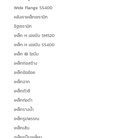
Wide Flange SS400
หลังคาเหล็กเซรามิก
อิฐเซรามิก
เหล็ก H เอชบีม SM520
เหล็ก H เอชบีม SS400
เหล็ก IB ไอบีม
เหล็กก่อสร้าง
เหล็กข้ออ้อย
เหล็กฉาก
เหล็กตัวซี
เหล็กท่อดำ
เหล็กรางน้ำ
เหล็กรูปพรรณ
เหล็กเส้น
เหล็กแป๊บเหลี่ยม