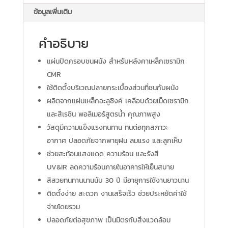
ข้อมูลเพิ่มเติม
คำอธิบาย
แผ่นปิดครอบชนผนัง สำหรับหลังคาเหล็กเซรามิก
CMR
ใช้ติดตั้งบริเวณปลายกระเบื้องส่วนที่ชนกับผนัง
ผลิตจากแผ่นเหล็กอะลูซิงค์ เคลือบด้วยเม็ดเซรามิก
และสีเรซิน พอลิเมอร์สูตรน้ำ คุณภาพสูง
วัสดุมีความแข็งแรงทนทาน ทนต่อทุกสภาวะ
อากาศ ปลอดภัยจากพายุฝน ลมแรง และลูกเห็บ
ช่วยสะท้อนแสงแดด ความร้อน และรังสี
UV&IR ลดความร้อนภายในอาคารให้เย็นสบาย
สีสวยทนทานนานนับ 30 ปี มีอายุการใช้งานยาวนาน
ติดตั้งง่าย สะดวก งานเสร็จเร็ว ช่วยประหยัดค่าใช้
จ่ายโดยรวม
ปลอดภัยต่อสุขภาพ เป็นมิตรกับสิ่งแวดล้อม