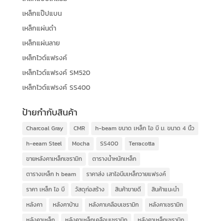
เหล็กแป๊ปแบน
เหล็กแผ่นดำ
เหล็กแผ่นลาย
เหล็กไวด์แฟรงค์
เหล็กไวด์แฟรงค์ SM520
เหล็กไวด์แฟรงค์ SS400
ป้ายกำกับสินค้า
Charcoal Gray
CMR
h-beam ขนาด เหล็ก ไอ บี ม. ขนาด 4 นิ้ว
h-eeam Steel
Mocha
SS400
Terracotta
ขายหลังคาเหล็กเซรามิก
ตารางน้ำหนักเหล็ก
ตารางเหล็ก h beam
ราคาส่ง เสาไอบีมเหล็กวายแฟรงค์
ราคา เหล็ก ไอ บี
วัสดุก่อสร้าง
สินค้าขายดี
สินค้าแนะนำ
หลังคา
หลังคาบ้าน
หลังคาเคลือบเซรามิก
หลังคาเซรามิก
หลังคาเหล็ก
หลังคาเหล็กเคลือบเซรามิก
หลังคาเหล็กเซรามิก