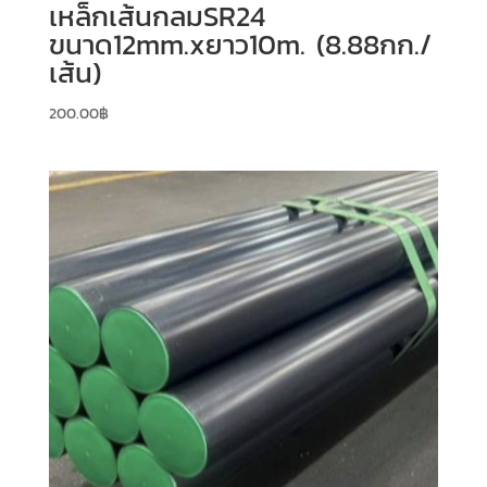
เหล็กเส้นกลมSR24
ขนาด12mm.xยาว10m. (8.88กก./
เส้น)
200.00
฿