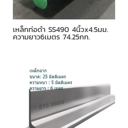
เหล็กท่อดำ SS490 4นิ้วx4.5มม.
ความยาว6เมตร 74.25กก.