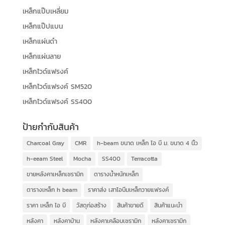
เหล็กแป๊บเหลี่ยม
เหล็กแป๊ปแบน
เหล็กแผ่นดำ
เหล็กแผ่นลาย
เหล็กไวด์แฟรงค์
เหล็กไวด์แฟรงค์ SM520
เหล็กไวด์แฟรงค์ SS400
ป้ายกำกับสินค้า
Charcoal Gray
CMR
h-beam ขนาด เหล็ก ไอ บี ม. ขนาด 4 นิ้ว
h-eeam Steel
Mocha
SS400
Terracotta
ขายหลังคาเหล็กเซรามิก
ตารางน้ำหนักเหล็ก
ตารางเหล็ก h beam
ราคาส่ง เสาไอบีมเหล็กวายแฟรงค์
ราคา เหล็ก ไอ บี
วัสดุก่อสร้าง
สินค้าขายดี
สินค้าแนะนำ
หลังคา
หลังคาบ้าน
หลังคาเคลือบเซรามิก
หลังคาเซรามิก