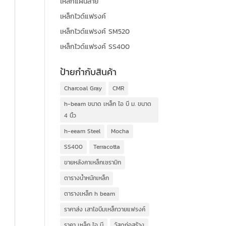
เหล็กแผ่นลาย
เหล็กไวด์แฟรงค์
เหล็กไวด์แฟรงค์ SM520
เหล็กไวด์แฟรงค์ SS400
ป้ายกำกับสินค้า
Charcoal Gray
CMR
h-beam ขนาด เหล็ก ไอ บี ม. ขนาด
4 นิ้ว
h-eeam Steel
Mocha
SS400
Terracotta
ขายหลังคาเหล็กเซรามิก
ตารางน้ำหนักเหล็ก
ตารางเหล็ก h beam
ราคาส่ง เสาไอบีมเหล็กวายแฟรงค์
ราคา เหล็ก ไอ บี
วัสดุก่อสร้าง