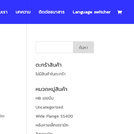
บเรา
บทความ
ติดต่อธนาสาร
Language switcher
ตะกร้าสินค้า
ไม่มีสินค้าในตะกร้า
หมวดหมู่สินค้า
HB เอชบีม
Uncategorized
้อน
Wide Flange SS400
หลังคาเหล็กเซรามิก