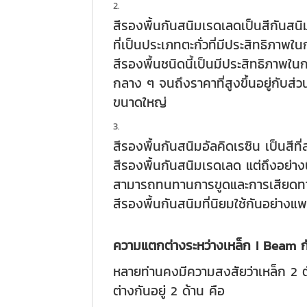
สีรองพื้นกันสนิมเรดเลดเป็นสีกันสนิ
ที่เป็นประเภทตะกั่วที่มีประสิทธิภาพในก
สีรองพื้นชนิดนี้เป็นมีประสิทธิภาพในกา
กลาง ๆ จนถึงราคาที่สูงขึ้นอยู่กับส
ขนาดใหญ่
สีรองพื้นกันสนิมอัลคิดเรซิน เป็นสีที
สีรองพื้นกันสนิมเรดเลด แต่ถึงอย่างนี
สามารถทนทานการขูดและการเสียดทานได
สีรองพื้นกันสนิมที่นิยมใช้กันอย่างแพ
ความแตกต่างระหว่างเหล็ก
I Beam
หลายท่านคงมีความสงสัยว่าเหล็ก 2 ตัวน
ต่างกันอยู่ 2 ด้าน คือ