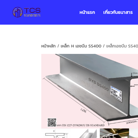
หน้าแรก
เกี่ยวกับธนาสาร
หน้าหลัก
/
เหล็ก H เอชบีม SS400
/ เหล็กเอชบีม SS4