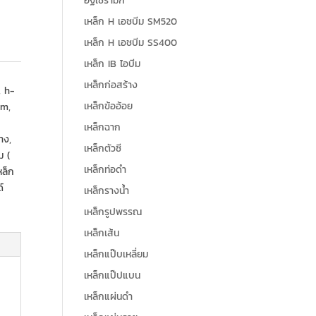
อิฐเซรามิก
เหล็ก H เอชบีม SM520
เหล็ก H เอชบีม SS400
เหล็ก IB ไอบีม
เหล็กก่อสร้าง
,
h-
เหล็กข้ออ้อย
am
,
เหล็กฉาก
้าง
,
เหล็กตัวซี
ม (
เหล็กท่อดำ
หล็ก
ด์
เหล็กรางน้ำ
เหล็กรูปพรรณ
เหล็กเส้น
เหล็กแป๊บเหลี่ยม
เหล็กแป๊ปแบน
เหล็กแผ่นดำ