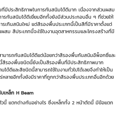
มที่มีประสิทธิภาพในการกันสนิมได้ดีมาก เนื่องจากส่วนผสม
ารกันสนิมได้ดีเยี่ยมอีกทั้งยังมีส่วนประกอบอื่น ๆ ที่ช่วยให้
รเกินสนิมใหม่ แต่สีรองพื้นประเภทนี้เป็นสีที่มีราคาตั้งแต่
่วนผสม สีประเภทนี้จะใช้ในงานอุตสาหกรรมและโครงสร้างที่มี
่สามารถกันสนิมได้ดีแต่น้อยกว่าสีรองพื้นกันสนิมอีพ็อกซี่และ
้สีรองพื้นชนิดนี้ยังเป็นสีรองพื้นที่มีประสิทธิภาพมาก
้ดีและสีชนิดนี้สามารถใช้ในงานทั่วไปได้เลยจึงทำให้เป็น
ร่หลายอีกทั้งยังมีราคาที่ถูกกว่าสีรองพื้นประเภทอื่นอีกด้วย
กับเหล็ก
H Beam
ี้ แตกต่างกันอย่างไร ซึ่งเหล็กทั้ง 2 หน้าตัดนี้ มีข้อแตก