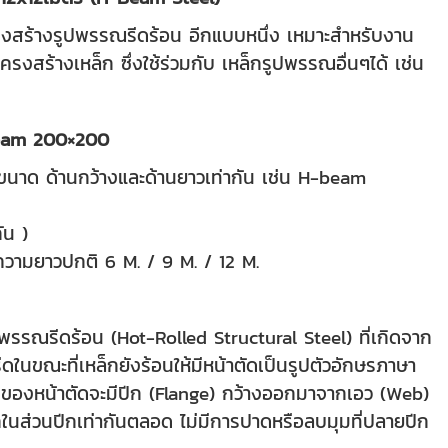
รงสร้างรูปพรรณรีดร้อน อีกแบบหนึ่ง เหมาะสำหรับงาน
โครงสร้างเหล็ก ซึ่งใช้ร่วมกับ เหล็กรูปพรรณอื่นๆได้ เช่น
beam 200×200
ขนาด ด้านกว้างและด้านยาวเท่ากัน เช่น H-beam
กัน )
วามยาวปกติ 6 M. / 9 M. / 12 M.
พรรณรีดร้อน (Hot-Rolled Structural Steel) ที่เกิดจาก
ดในขณะที่เหล็กยังร้อนให้มีหน้าตัดเป็นรูปตัวอักษรภาษา
บของหน้าตัดจะมีปีก (Flange) กว้างออกมาจากเอว (Web)
ส่วนปีกเท่ากันตลอด ไม่มีการปาดหรือลบมุมที่ปลายปีก