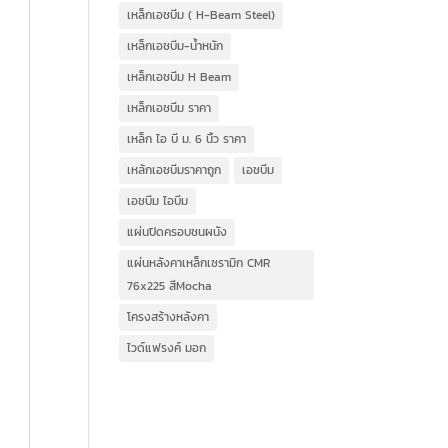
เหล็กเอชบีม ( H-Beam Steel)
เหล็กเอชบีม-น้ำหนัก
เหล็กเอชบีม H Beam
เหล็กเอชบีม ราคา
เหล็ก ไอ บี ม. 6 นิ้ว ราคา
เหล้กเอชบีมราคาถูก
เอชบีม
เอชบีม ไอบีม
แผ่นปิดครอบชนผนัง
แผ่นหลังคาเหล็กเซรามิก CMR
76x225 สีMocha
โครงสร้างหลังคา
ไวด์แฟรงค์ มอก