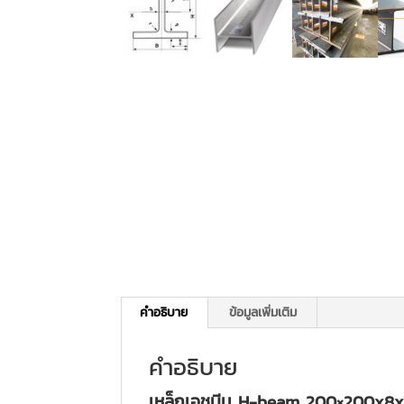
คำอธิบาย
ข้อมูลเพิ่มเติม
คำอธิบาย
เหล็กเอชบีม H-beam 200×200x8x