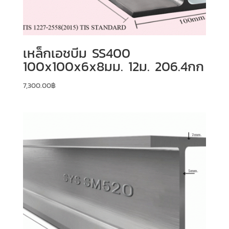
เหล็กเอชบีม SS400
100x100x6x8มม. 12ม. 206.4กก
7,300.00
฿