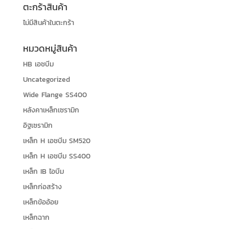
ตะกร้าสินค้า
ไม่มีสินค้าในตะกร้า
หมวดหมู่สินค้า
HB เอชบีม
Uncategorized
Wide Flange SS400
หลังคาเหล็กเซรามิก
อิฐเซรามิก
เหล็ก H เอชบีม SM520
เหล็ก H เอชบีม SS400
เหล็ก IB ไอบีม
เหล็กก่อสร้าง
เหล็กข้ออ้อย
เหล็กฉาก