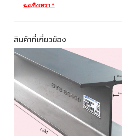
ฉะเชิงเทรา *
สินค้าที่เกี่ยวข้อง