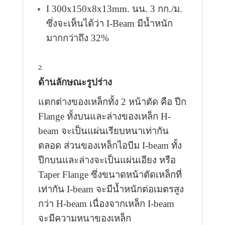
I 300x150x8x13mm. นน. 3 กก./ม.
ซึ่งจะเห็นได้ว่า I-Beam มีน้ำหนัก
มากกว่าถึง 32%
ด้านลักษณะรูปร่าง
แตกต่างของเหล็กทั้ง 2 หน้าตัด คือ ปีก
Flange ทั้งบนและล่างของเหล็ก H-
beam จะเป็นแผ่นเรียบหนาเท่ากัน
ตลอด ส่วนของเหล็กไอบีม I-beam ทั้ง
ปีกบนและล่างจะเป็นแผ่นเอียง หรือ
Taper Flange ซึ่งขนาดหน้าตัดเหล็กที่
เท่ากัน I-beam จะมีน้ำหนักต่อเมตรสูง
กว่า H-beam เนื่องจากเหล็ก I-beam
จะมีความหนาของเหล็ก