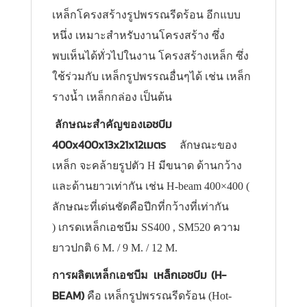
เหล็กโครงสร้างรูปพรรณรีดร้อน อีกแบบ
หนึ่ง เหมาะสำหรับงานโครงสร้าง ซึ่ง
พบเห็นได้ทั่วไปในงาน โครงสร้างเหล็ก ซึ่ง
ใช้ร่วมกับ เหล็กรูปพรรณอื่นๆได้ เช่น เหล็ก
รางน้ำ เหล็กกล่อง เป็นต้น
เอชบีม
ลักษณะสำคัญของ
400x400x13x21x12เมตร
ลักษณะของ
เหล็ก จะคล้ายรูปตัว H มีขนาด ด้านกว้าง
และด้านยาวเท่ากัน เช่น H-beam 400×400 (
ลักษณะที่เด่นชัดคือปีกที่กว้างที่เท่ากัน
) เกรดเหล็กเอชบีม SS400 , SM520 ความ
ยาวปกติ 6 M. / 9 M. / 12 M.
เหล็กเอชบีม (
H-
การผลิต
เหล็กเอชบีม
BEAM)
คือ เหล็กรูปพรรณรีดร้อน (Hot-