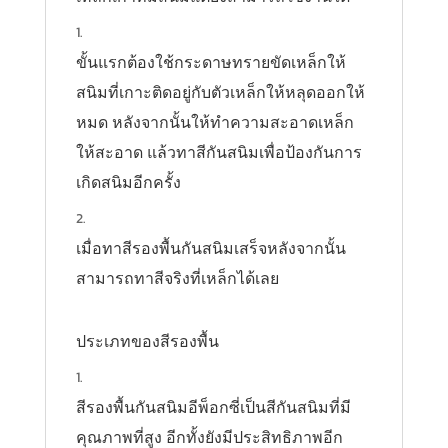
ขั้นแรกต้องใช้กระดาษทรายขัดเหล็กให้
สนิมที่เกาะติดอยู่กับตัวเหล็กให้หลุดออกให้
หมด หลังจากนั้นให้ทำความสะอาดเหล็ก
ให้สะอาด แล้วทาสีกันสนิมเพื่อป้องกันการ
เกิดสนิมอีกครั้ง
เมื่อทาสีรองพื้นกันสนิมเสร็จหลังจากนั้น
สามารถทาสีจริงที่เหล็กได้เลย
ประเภทของสีรองพื้น
สีรองพื้นกันสนิมอีพ็อกซี่เป็นสีกันสนิมที่มี
คุณภาพที่สูง อีกทั้งยังมีประสิทธิภาพอีก