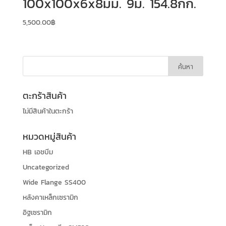
100x100x6x8มม. 9ม. 154.8กก.
5,500.00
฿
ตะกร้าสินค้า
ไม่มีสินค้าในตะกร้า
หมวดหมู่สินค้า
HB เอชบีม
Uncategorized
Wide Flange SS400
หลังคาเหล็กเซรามิก
อิฐเซรามิก