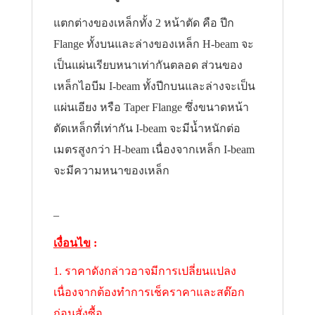
แตกต่างของเหล็กทั้ง 2 หน้าตัด คือ ปีก
Flange ทั้งบนและล่างของเหล็ก H-beam จะ
เป็นแผ่นเรียบหนาเท่ากันตลอด ส่วนของ
เหล็กไอบีม I-beam ทั้งปีกบนและล่างจะเป็น
แผ่นเอียง หรือ Taper Flange ซึ่งขนาดหน้า
ตัดเหล็กที่เท่ากัน I-beam จะมีน้ำหนักต่อ
เมตรสูงกว่า H-beam เนื่องจากเหล็ก I-beam
จะมีความหนาของเหล็ก
–
เงื่อนไข
:
1. ราคาดังกล่าวอาจมีการเปลี่ยนแปลง
เนื่องจากต้องทำการเช็คราคาและสต๊อก
ก่อนสั่งซื้อ