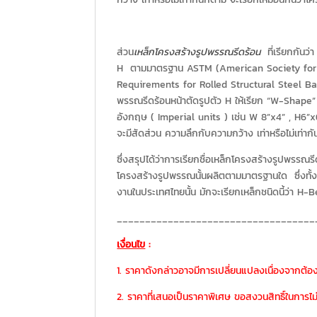
ส่วน
เหล็กโครงสร้างรูปพรรณรีดร้อน
ที่เรียกกันว่
H ตามมาตรฐาน ASTM (American Society for T
Requirements for Rolled Structural Steel Bars,
พรรณรีดร้อนหน้าตัดรูปตัว H ให้เรียก “W-Shape”
อังกฤษ ( Imperial units ) เช่น W 8”x4” , H6”x6”
จะมีสัดส่วน ความลึกกับความกว้าง เท่าหรือไม่เท่า
ซึ่งสรุปได้ว่าการเรียกชื่อเหล็กโครงสร้างรูปพรรณรีด
โครงสร้างรูปพรรณนั้นผลิตตามมาตรฐานใด ซึ่งทั้งส
งานในประเทศไทยนั้น มักจะเรียกเหล็กชนิดนี้ว่า 
___________________________________
เงื่อนไข
:
1. ราคาดังกล่าวอาจมีการเปลี่ยนแปลงเนื่องจากต้อ
2. ราคาที่เสนอเป็นราคาพิเศษ ขอสงวนสิทธิ์ในการไม่ร