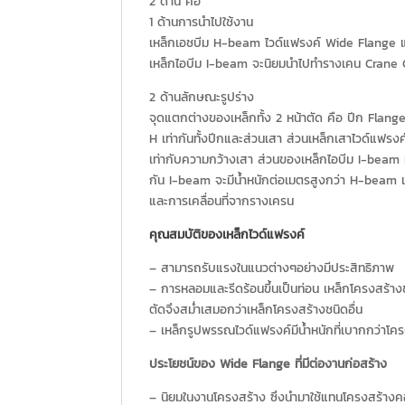
2 ด้าน คือ
1 ด้านการนำไปใช้งาน
เหล็กเอชบีม H-beam ไวด์แฟรงค์ Wide Flange แล
เหล็กไอบีม I-beam จะนิยมนำไปทำรางเคน Crane Gird
2 ด้านลักษณะรูปร่าง
จุดแตกต่างของเหล็กทั้ง 2 หน้าตัด คือ ปีก Flang
H เท่ากันทั้งปีกและส่วนเสา ส่วนเหล็กเสาไวด์แฟรง
เท่ากับความกว้างเสา ส่วนของเหล็กไอบีม I-beam ทั
กัน I-beam จะมีน้ำหนักต่อเมตรสูงกว่า H-beam 
และการเคลื่อนที่จากรางเครน
คุณสมบัติของเหล็กไวด์แฟรงค์
– สามารถรับแรงในแนวต่างๆอย่างมีประสิทธิภาพ
– การหลอมและรีดร้อนขึ้นเป็นท่อน เหล็กโครงสร้างชนิ
ตัดจึงสม่ำเสมอกว่าเหล็กโครงสร้างชนิดอื่น
– เหล็กรูปพรรณไวด์แฟรงค์มีน้ำหนักที่เบากกว่าโ
ประโยชน์ของ Wide Flange ที่มีต่องานก่อสร้าง
– นิยมในงานโครงสร้าง ซึงนำมาใช้แทนโครงสร้างคอน