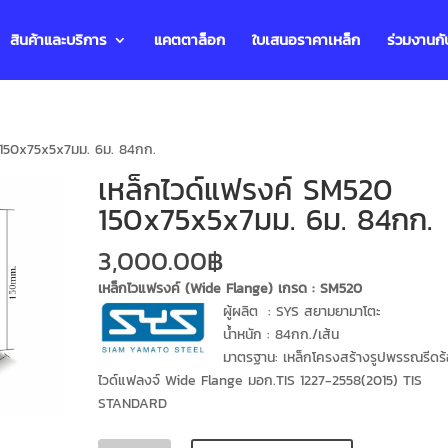
สินค้าและบริการ
แคตตาล็อก
ใบเสนอราคาเหล็ก
ร่วมงานกั
 150x75x5x7มม. 6ม. 84กก.
เหล็กไวด์แฟรงค์ SM520
150x75x5x7มม. 6ม. 84กก.
3,000.00
฿
เหล็กไวแฟรงค์ (Wide Flange) เกรด : SM520
ผู้ผลิต : SYS สยามยามาโตะ
น้ำหนัก : 84กก./เส้น
มาตรฐาน: เหล็กโครงสร้างรูปพรรณรีดร
ไวด์แฟลงจ์ Wide Flange มอก.TIS 1227-2558(2015) TIS
STANDARD