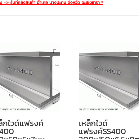
อง –
>
รับที่คลังสินค้า อำเภอ บางปะกง จังหวัด ฉะเชิงเทรา *
ล็กไวด์แฟรงค์
เหล็กไวด์
400
แฟรงค์SS400