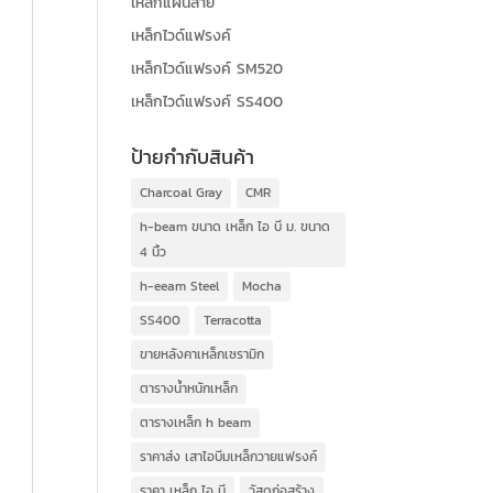
เหล็กแผ่นลาย
เหล็กไวด์แฟรงค์
เหล็กไวด์แฟรงค์ SM520
เหล็กไวด์แฟรงค์ SS400
ป้ายกำกับสินค้า
Charcoal Gray
CMR
h-beam ขนาด เหล็ก ไอ บี ม. ขนาด
4 นิ้ว
h-eeam Steel
Mocha
SS400
Terracotta
ขายหลังคาเหล็กเซรามิก
ตารางน้ำหนักเหล็ก
ตารางเหล็ก h beam
ราคาส่ง เสาไอบีมเหล็กวายแฟรงค์
ราคา เหล็ก ไอ บี
วัสดุก่อสร้าง