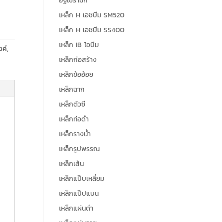
อิฐเซรามิก
เหล็ก H เอชบีม SM520
เหล็ก H เอชบีม SS400
เหล็ก IB ไอบีม
งค์
,
เหล็กก่อสร้าง
เหล็กข้ออ้อย
เหล็กฉาก
เหล็กตัวซี
เหล็กท่อดำ
เหล็กรางน้ำ
เหล็กรูปพรรณ
เหล็กเส้น
เหล็กแป๊บเหลี่ยม
เหล็กแป๊ปแบน
เหล็กแผ่นดำ