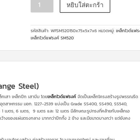
หยิบใส่ตะกร้า
รหัสสินค้า:
WFSM520150x75x5x7x6
หมวดหมู่:
เหล็กไวด์แฟร
เหล็กไวด์แฟรงค์ SM520
ange Steel)
ล็กเสา เหล็กปีก เสาบีม โดย
เหล็กไวด์แฟรงค์
จัดเป็นเหล็กโครงสร้างรูปพรรณรีด
านอุตสาหกรรม มอก. 1227-2539 แบ่งเป็น Grade SS400, SS490, SS540,
1 เมตร, 6 เมตร, 9 เมตร และ 12 เมตร มีลักษณะรูปทรงที่คล้ายกับเหล็กเอ
มกว้างของแผ่นตรงกลาง มากกว่าปีกทั้ง 2 ข้าง และมีขนาดบางกว่า แต่ยังคง
ับงานโครงสร้าง ก่อสร้างอาคาร โรงงานขนาดใหญ่ และงานเชื่อม