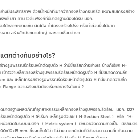
างมีประสิทธิภาพ ด้วยน้ำหนักที่เบากว่าโครงสร้างคอนกรีต เหมาะสมโครงสร้าง
ทรัพย์ เสา คาน ไวด์แฟรงก์ที่มีมาตรฐานต้องได้รับ มอก.
หลากหลายเช่น ตัดโค้ง ทำใครงสร้างโปร่ง หรือทำส่วนยื่่นได้มาก
รงงาน สร้างโกดังขนาดใหญ่ และงานเชื่อมต่างๆ
แตกต่างกันอย่างไร?
ร้างรูปพรรณรีดร้อนหน้าตัดรูปตัว H ว่ามีชื่อเรียกว่าอย่างไร บ้างก็เรียก H-
เข้าใจว่าเหล็กโครงสร้างรูปพรรณรีดร้อนหน้าตัดรูปตัว H ที่มีขนาดความลึก
am และ เหล็กโครงสร้างรูปพรรณรีดร้อนหน้าตัดรูปตัว H ที่มีขนาดความลึก
 Flange ความจริงแล้วต้องเรียกอย่างไรกันแน่ ?
ดมาตรฐานผลิตภัณฑ์อุตสาหกรรมเหล็กโครงสร้างรูปพรรณรีดร้อน มอก. 1227
ีดร้อนหน้าตัดรูปตัว H ให้เรียก เหล็กรูปตัวเอช ( H-Section Steel ) หรือ “H-
หน่วยวัดในระบบเมตริก ( Metric system ) มีหน่วยวัดความยาวเป็น มิลลิเมตร
10x15 mm. ซึ่งจะเห็นได้ว่า ไม่ว่าขนาดหน้าตัดที่มีสัดส่วน ความลึกกับความ
่าโครงสร้างรูปพรรณรีดร้อนหน้าตัดรูปตัว H หรือ H-Beam นั่นเอง