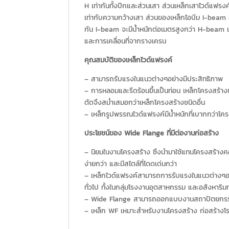
H เท่ากันทั้งปีกและส่วนเสา ส่วนเหล็กเสาไวด์แฟรง
เท่ากับความกว้างเสา ส่วนของเหล็กไอบีม I-beam ทั
กัน I-beam จะมีน้ำหนักต่อเมตรสูงกว่า H-beam 
และการเคลื่อนที่จากรางเครน
คุณสมบัติของเหล็กไวด์แฟรงค์
– สามารถรับแรงในแนวต่างๆอย่างมีประสิทธิภาพ
– การหลอมและรีดร้อนขึ้นเป็นท่อน เหล็กโครงสร้างชนิ
ตัดจึงสม่ำเสมอกว่าเหล็กโครงสร้างชนิดอื่น
– เหล็กรูปพรรณไวด์แฟรงค์มีน้ำหนักที่เบากกว่าโ
ประโยชน์ของ Wide Flange ที่มีต่องานก่อสร้าง
– นิยมในงานโครงสร้าง ซึงนำมาใช้แทนโครงสร้างคอน
ง่ายกว่า และมีสไตล์ที่โดดเด่นกว่า
– เหล็กไวด์แฟรงค์สามารถการรับแรงในแนวต่างๆอย่
ทั่วไป ทั้งในกลุ่มโรงงานอุตสาหกรรม และอสังหาริม
– Wide Flange สามารถออกแบบงานสถาปัตยกรรมได้
– เหล็ก WF เหมาะสำหรับงานโครงสร้าง ก่อสร้างโ