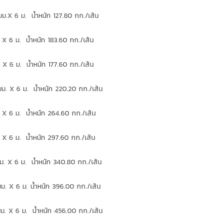
ม.X 6 ม. น้ำหนัก 127.80 กก./เส้น
 X 6 ม. น้ำหนัก 183.60 กก./เส้น
 X 6 ม. น้ำหนัก 177.60 กก./เส้น
ม. X 6 ม. น้ำหนัก 220.20 กก./เส้น
. X 6 ม. น้ำหนัก 264.60 กก./เส้น
 X 6 ม. น้ำหนัก 297.60 กก./เส้น
ม. X 6 ม. น้ำหนัก 340.80 กก./เส้น
. X 6 ม. น้ำหนัก 396.00 กก./เส้น
ม. X 6 ม. น้ำหนัก 456.00 กก./เส้น