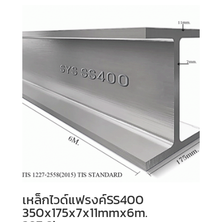
เหล็กไวด์แฟรงค์SS400
350x175x7x11mmx6m.