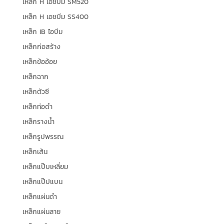
เหล็ก H เอชบีม SM520
เหล็ก H เอชบีม SS400
เหล็ก IB ไอบีม
เหล็กก่อสร้าง
เหล็กข้ออ้อย
เหล็กฉาก
เหล็กตัวซี
เหล็กท่อดำ
เหล็กรางน้ำ
เหล็กรูปพรรณ
เหล็กเส้น
เหล็กแป๊บเหลี่ยม
เหล็กแป๊ปแบน
เหล็กแผ่นดำ
เหล็กแผ่นลาย