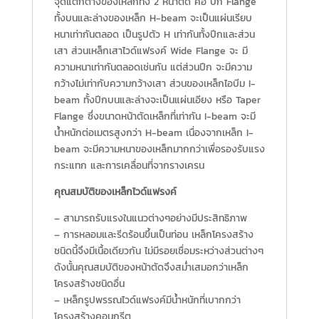
จุดแตกต่างของเหล็กทั้ง 2 หน้าตัด คือ ปีก Flange
ทั้งบนและล่างของเหล็ก H-beam จะเป็นแผ่นเรียบ
หนาเท่ากันตลอด เป็นรูปตัว H เท่ากันทั้งปีกและส่วน
เสา ส่วนเหล็กเสาไวด์แฟรงค์ Wide Flange จะ มี
ความหนาเท่ากันตลอดเช่นกัน แต่ส่วนปีก จะมีความ
กว้างไม่เท่ากับความกว้างเสา ส่วนของเหล็กไอบีม I-
beam ทั้งปีกบนและล่างจะเป็นแผ่นเอียง หรือ Taper
Flange ซึ่งขนาดหน้าตัดเหล็กที่เท่ากัน I-beam จะมี
น้ำหนักต่อเมตรสูงกว่า H-beam เนื่องจากเหล็ก I-
beam จะมีความหนาของเหล็กมากกว่าเพื่อรองรับแรง
กระแทก และการเคลื่อนที่จากรางเครน
คุณสมบัติของเหล็กไวด์แฟรงค์
– สามารถรับแรงในแนวต่างๆอย่างมีประสิทธิภาพ
– การหลอมและรีดร้อนขึ้นเป็นท่อน เหล็กโครงสร้าง
ชนิดนี้จึงมีเนื้อเดียวกัน ไม่มีรอยเชื่อมระหว่างส่วนต่างๆ
ดังนั้นคุณสมบัติของหน้าตัดจึงสม่ำเสมอกว่าเหล็ก
โครงสร้างชนิดอื่น
– เหล็กรูปพรรณไวด์แฟรงค์มีน้ำหนักที่เบากกว่า
โครงสร้างคอนกรีต