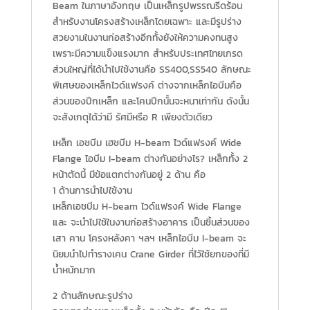
Beam ในภาษาอังกฤษ เป็นเหล็กรูปพรรณรีดร้อน
สำหรับงานโครงสร้างเหล็กโดยเฉพาะ และมีรูปร่าง
สวยงามในงานก่อสร้างอีกทั้งยังให้ความคงทนสูง
เพราะมีความแข็งแรงมาก สำหรับประเทศไทยเกรด
ส่วนใหญ่ที่ได้นำไปใช้งานคือ SS400,SS540 ลักษณะ
พิเศษของเหล็กไวด์แฟรงค์ ต่างจากเหล็กไอบีมคือ
ส่วนของปีกเหล็ก และโคนปีกนั้นจะหนาเท่ากัน ดังนั้น
จะสังเกตุได้ว่ามี รัศมีหรือ R เพียงตัวเดียว
เหล็ก เอชบีม เฮชบีม H-beam ไวด์แฟรงค์ Wide
Flange ไอบีม I-beam ต่างกันอย่างไร? เหล็กทั้ง 2
หน้าตัดนี้ มีข้อแตกต่างกันอยู่ 2 ด้าน คือ
1 ด้านการนำไปใช้งาน
เหล็กเอชบีม H-beam ไวด์แฟรงค์ Wide Flange
และ จะนำไปใช้ในงานก่อสร้างอาคาร เป็นชิ้นส่วนของ
เสา คาน โครงหลังคา ฯลฯ เหล็กไอบีม I-beam จะ
นิยมนำไปทำรางเคน Crane Girder ที่ไว้ใช้ยกของที่มี
น้ำหนักมาก
2 ด้านลักษณะรูปร่าง