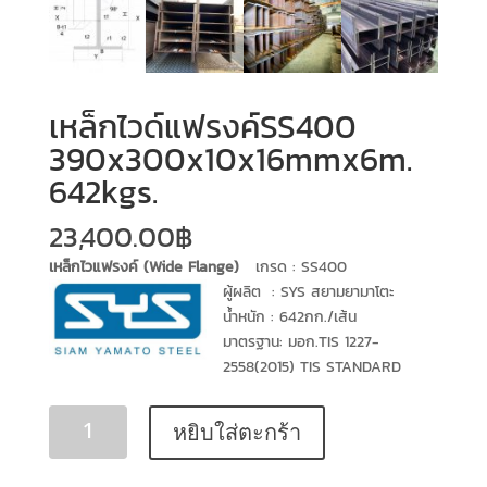
เหล็กไวด์แฟรงค์SS400
390x300x10x16mmx6m.
642kgs.
23,400.00
฿
เหล็กไวแฟรงค์ (Wide Flange)
เกรด : SS400
ผู้ผลิต :
SYS สยามยามาโตะ
น้ำหนัก : 642กก./เส้น
มาตรฐาน: มอก.TIS 1227-
2558(2015) TIS STANDARD
หยิบใส่ตะกร้า