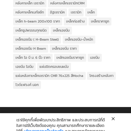
หลังคาเหล็ก เซรามิก
หลังคาเหล็กเซรามิกCRM
หลังคาเหล็กเมทัลชีท
อิฐเซรามิค
เซรามิก
เหล็ก
เหล็ก h-beam 200x100 ราคา
เหล็กก่อสร้าง
เหล็กราคาถูก
เหล็กรูปพรรณทุกชนิด
เหล็กเอชบีม
เหล็กเอชบีม ( H-Beam Steel)
เหล็กเอชบีม-น้ำหนัก
เหล็กเอชบีม H Beam
เหล็กเอชบีม ราคา
เหล็ก ไอ บี ม. 6 นิ้ว ราคา
เหล้กเอชบีมราคาถูก
เอชบีม
เอชบีม ไอบีม
แผ่นปิดครอบชนผนัง
แผ่นหลังคาเหล็กเซรามิก CMR 76x225 สีMocha
โครงสร้างหลังคา
ไวด์แฟรงค์ มอก
เราใช้คุกกี้เพื่อพัฒนาประสิทธิภาพ และประสบการณ์ที่ดี
ในการใช้เว็บไซต์ของคุณ คุณสามารถศึกษารายละเอียด