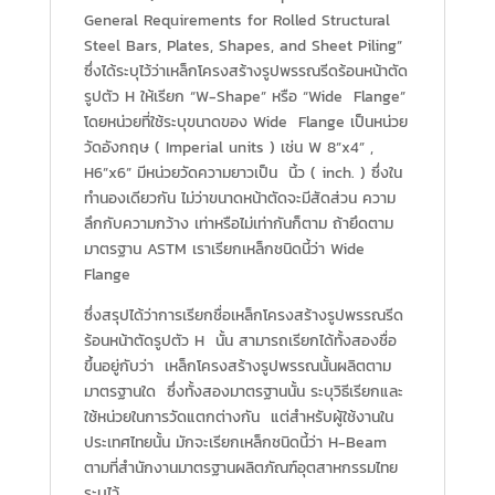
General Requirements for Rolled Structural
Steel Bars, Plates, Shapes, and Sheet Piling”
ซึ่งได้ระบุไว้ว่าเหล็กโครงสร้างรูปพรรณรีดร้อนหน้าตัด
รูปตัว H ให้เรียก “W-Shape” หรือ “Wide Flange”
โดยหน่วยที่ใช้ระบุขนาดของ Wide Flange เป็นหน่วย
วัดอังกฤษ ( Imperial units ) เช่น W 8”x4” ,
H6”x6” มีหน่วยวัดความยาวเป็น นิ้ว ( inch. ) ซึ่งใน
ทำนองเดียวกัน ไม่ว่าขนาดหน้าตัดจะมีสัดส่วน ความ
ลึกกับความกว้าง เท่าหรือไม่เท่ากันก็ตาม ถ้ายึดตาม
มาตรฐาน ASTM เราเรียกเหล็กชนิดนี้ว่า Wide
Flange
ซึ่งสรุปได้ว่าการเรียกชื่อเหล็กโครงสร้างรูปพรรณรีด
ร้อนหน้าตัดรูปตัว H นั้น สามารถเรียกได้ทั้งสองชื่อ
ขึ้นอยู่กับว่า เหล็กโครงสร้างรูปพรรณนั้นผลิตตาม
มาตรฐานใด ซึ่งทั้งสองมาตรฐานนั้น ระบุวิธีเรียกและ
ใช้หน่วยในการวัดแตกต่างกัน แต่สำหรับผู้ใช้งานใน
ประเทศไทยนั้น มักจะเรียกเหล็กชนิดนี้ว่า H-Beam
ตามที่สำนักงานมาตรฐานผลิตภัณฑ์อุตสาหกรรมไทย
ระบุไว้