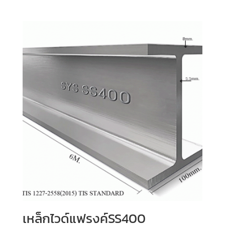
เหล็กไวด์แฟรงค์SS400