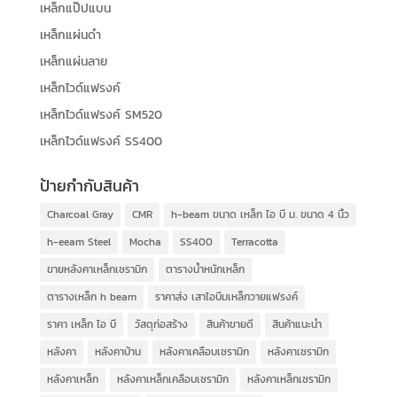
เหล็กแป๊ปแบน
เหล็กแผ่นดำ
เหล็กแผ่นลาย
เหล็กไวด์แฟรงค์
เหล็กไวด์แฟรงค์ SM520
เหล็กไวด์แฟรงค์ SS400
ป้ายกำกับสินค้า
Charcoal Gray
CMR
h-beam ขนาด เหล็ก ไอ บี ม. ขนาด 4 นิ้ว
h-eeam Steel
Mocha
SS400
Terracotta
ขายหลังคาเหล็กเซรามิก
ตารางน้ำหนักเหล็ก
ตารางเหล็ก h beam
ราคาส่ง เสาไอบีมเหล็กวายแฟรงค์
ราคา เหล็ก ไอ บี
วัสดุก่อสร้าง
สินค้าขายดี
สินค้าแนะนำ
หลังคา
หลังคาบ้าน
หลังคาเคลือบเซรามิก
หลังคาเซรามิก
หลังคาเหล็ก
หลังคาเหล็กเคลือบเซรามิก
หลังคาเหล็กเซรามิก