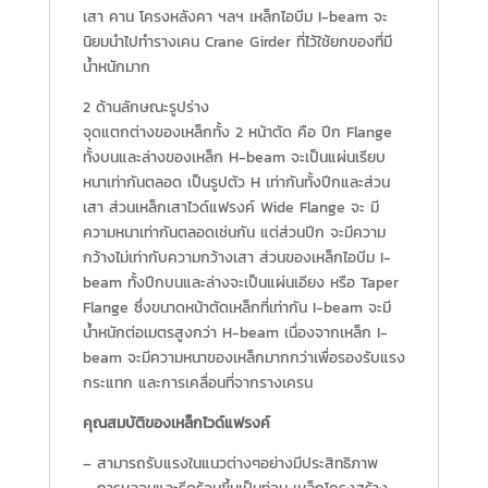
เสา คาน โครงหลังคา ฯลฯ เหล็กไอบีม I-beam จะ
นิยมนำไปทำรางเคน Crane Girder ที่ไว้ใช้ยกของที่มี
น้ำหนักมาก
2 ด้านลักษณะรูปร่าง
จุดแตกต่างของเหล็กทั้ง 2 หน้าตัด คือ ปีก Flange
ทั้งบนและล่างของเหล็ก H-beam จะเป็นแผ่นเรียบ
หนาเท่ากันตลอด เป็นรูปตัว H เท่ากันทั้งปีกและส่วน
เสา ส่วนเหล็กเสาไวด์แฟรงค์ Wide Flange จะ มี
ความหนาเท่ากันตลอดเช่นกัน แต่ส่วนปีก จะมีความ
กว้างไม่เท่ากับความกว้างเสา ส่วนของเหล็กไอบีม I-
beam ทั้งปีกบนและล่างจะเป็นแผ่นเอียง หรือ Taper
Flange ซึ่งขนาดหน้าตัดเหล็กที่เท่ากัน I-beam จะมี
น้ำหนักต่อเมตรสูงกว่า H-beam เนื่องจากเหล็ก I-
beam จะมีความหนาของเหล็กมากกว่าเพื่อรองรับแรง
กระแทก และการเคลื่อนที่จากรางเครน
คุณสมบัติของเหล็กไวด์แฟรงค์
– สามารถรับแรงในแนวต่างๆอย่างมีประสิทธิภาพ