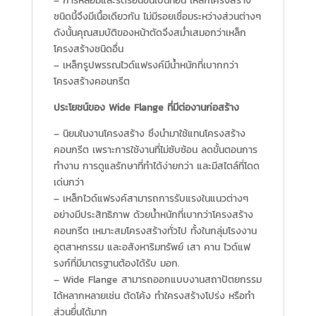
– การหลอมและรีดร้อนขึ้นเป็นท่อน เหล็กโครงสร้าง
ชนิดนี้จึงมีเนื้อเดียวกัน ไม่มีรอยเชื่อมระหว่างส่วนต่างๆ
ดังนั้นคุณสมบัติของหน้าตัดจึงสม่ำเสมอกว่าเหล็ก
โครงสร้างชนิดอื่น
– เหล็กรูปพรรณไวด์แฟรงค์มีน้ำหนักที่เบากกว่า
โครงสร้างคอนกรีต
ประโยชน์ของ Wide Flange ที่มีต่องานก่อสร้าง
– นิยมในงานโครงสร้าง ซึงนำมาใช้แทนโครงสร้าง
คอนกรีต เพราะการใช้งานที่ไม่ซับซ้อน ลดขั้นตอนการ
ทำงาน การดูแลรักษาที่ทำได้ง่ายกว่า และมีสไตล์ที่โดด
เด่นกว่า
– เหล็กไวด์แฟรงค์สามารถการรับแรงในแนวต่างๆ
อย่างมีประสิทธิภาพ ด้วยน้ำหนักที่เบากว่าโครงสร้าง
คอนกรีต เหมาะสมโครงสร้างทั่วไป ทั้งในกลุ่มโรงงาน
อุตสาหกรรม และอสังหาริมทรัพย์ เสา คาน ไวด์แฟ
รงก์ที่มีมาตรฐานต้องได้รับ มอก.
– Wide Flange สามารถออกแบบงานสถาปัตยกรรม
ได้หลากหลายเช่น ตัดโค้ง ทำใครงสร้างโปร่ง หรือทำ
ส่วนยื่่นได้มาก