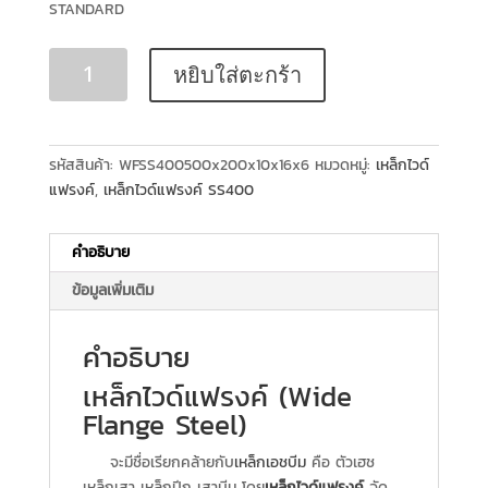
STANDARD
หยิบใส่ตะกร้า
รหัสสินค้า:
WFSS400500x200x10x16x6
หมวดหมู่:
เหล็กไวด์
แฟรงค์
,
เหล็กไวด์แฟรงค์ SS400
คำอธิบาย
ข้อมูลเพิ่มเติม
คำอธิบาย
เหล็กไวด์แฟรงค์ (Wide
Flange Steel)
จะมีชื่อเรียกคล้ายกับ
เหล็กเอชบีม
คือ ตัวเฮช
เหล็กเสา เหล็กปีก เสาบีม โดย
เหล็กไวด์แฟรงค์
จัด