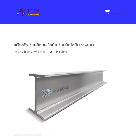
หน้าหลัก
/
เหล็ก IB ไอบีม
/ เหล็กไอบีม SS400
200x100x7x10มม. 6ม. 156กก.