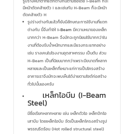
รูปร่างหน้าตาที่แตกต่างกันตามชื่อโดย I-Beam ก็จะ
มีหน้าตัดคล้ายตัว I และเช่นกัน H-Beam ก็จะมีหน้า
ตัดคล้ายตัว H
รูปร่างต่างกันแล้วก็ยังมีลักษณะการใช้งานที่แตก
ต่างกัน นี้จึงทำให้
I-Beam
มีความหนาของเหล็ก
มากกว่า H-Beam จึงมักจะถูกนิยมใช้มากกว่าใน
งานที่ต้องรับน้ำหนักมากและมีแรงกระแทกอย่าง
เช่น รางเคนในโรงงานอุตสาหกรรม เป็นต้น ส่วน
H-Beam เป็นที่นิยมมากกว่าเพราะมีขนาดที่หลาก
หลายและเป็นเหล็กที่เหมาะแก่การเป็นโครงสร้าง
อาคารเราจึงมักจะพบเห็นได้ง่ายตามไซต์ก่อสร้าง
ทั่วไปนั้นเองครับ
เหล็กไอบีม (I-Beam
Steel)
มีชื่อเรียกหลากหลาย เช่น เหล็กตัวไอ เหล็กปีกไอ
เสาบีม โดยเหล็กไอบีม จัดเป็นเหล็กโครงสร้างรูป
พรรณรีดร้อน (Hot rolled structural steel)