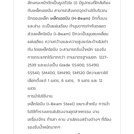
ลักษณะหน้าตัดเป็นรูปตัวไอ (I) มีรูปทรงที่ใกล้เคียง
กับเหล็กเอชบีม สามารถสังเกตจุดต่างได้บริเวณ
ปีกของเหล็ก
เหล็กเอชบีม (H-Beam)
ปีกทั้งบน
และล่าง จะเป็นแผ่นเรียบ ทำมุมฉากเท่ากันตลอด
ส่วนเหล็กไอบีม (I-Beam) ปีกจะเป็นมุมลบเหลี่ยม
แผ่นเอียง ความกว้างและความสูงแต่ละด้านไม่เท่า
กัน โดยเหล็กไอบีม จะสามารถรับน้ำหนัก รองรับ
การกระแทกได้มากกว่า ตามมาตรฐานมอก. 1227-
2539 และแบ่งเป็น Grade SS400, SS490,
SS540, SM400, SM490, SM520 มีความยาวให้
เลือกตั้งแต่ 1 เมตร, 6 เมตร, 9 เมตร และ 12
เมตร
การนำไปใช้งาน
เหล็กไอบีม (I-Beam Steel) เหมาะสำหรับ การนำ
ไปใช้ทำรางเครนในโรงงานอุตสาหกรรม งาน
เครื่องจักร ทำเสา คาน งานโครงสร้างต่างๆ ที่ต้อง
รองรับน้ำหนักมากๆ