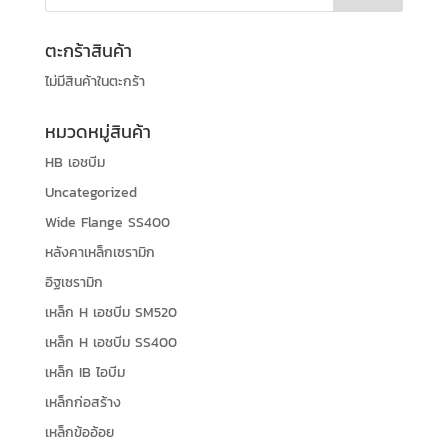
ตะกร้าสินค้า
ไม่มีสินค้าในตะกร้า
หมวดหมู่สินค้า
HB เอชบีม
Uncategorized
Wide Flange SS400
หลังคาเหล็กเซรามิก
อิฐเซรามิก
เหล็ก H เอชบีม SM520
เหล็ก H เอชบีม SS400
เหล็ก IB ไอบีม
เหล็กก่อสร้าง
เหล็กข้ออ้อย