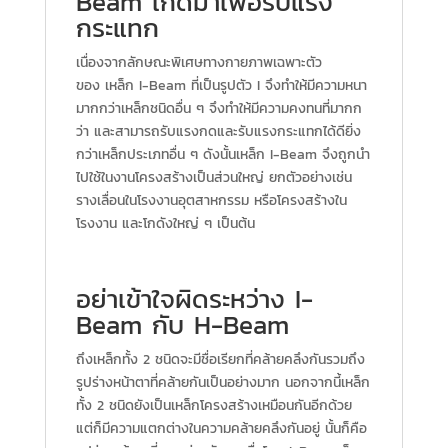
Beam
เกิดมาเพื่อรับแรง
กระแทก
เนื่องจากลักษณะพิเศษทางกายภาพเฉพาะตัว
ของ เหล็ก I-Beam ที่เป็นรูปตัว I จึงทำให้มีความหนา
มากกว่าเหล็กชนิดอื่น ๆ จึงทำให้มีความคงทนที่มากก
ว่า และสามารถรับแรงกดและรับแรงกระแทกได้ดียิ่ง
กว่าเหล็กประเภทอื่น ๆ ดังนั้นเหล็ก I-Beam จึงถูกนำ
ไปใช้ในงานโครงสร้างเป็นส่วนใหญ่ ยกตัวอย่างเช่น
รางเลื่อนในโรงงานอุตสาหกรรม หรือโครงสร้างใน
โรงงาน และโกดังใหญ่ ๆ เป็นต้น
อย่าเข้าใจผิดระหว่าง I-
Beam กับ H-Beam
ถึงเหล็กทั้ง 2 ชนิดจะมีชื่อเรียกที่คล้ายคลึงกันรวมถึง
รูปร่างหน้าตาที่คล้ายกันเป็นอย่างมาก นอกจากนี้เหล็ก
ทั้ง 2 ชนิดยังเป็นเหล็กโครงสร้างเหมือนกันอีกด้วย
แต่ก็มีความแตกต่างในความคล้ายคลึงกันอยู่ นั้นก็คือ