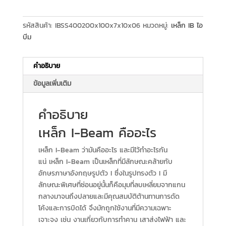
รหัสสินค้า:
IBSS400200x100x7x10x06
หมวดหมู่:
เหล็ก IB ไอ
บีม
คำอธิบาย
ข้อมูลเพิ่มเติม
คำอธิบาย
เหล็ก I-Beam คืออะไร
เหล็ก I-Beam ว่ามันคืออะไร และมีไว้ทำอะไรกัน
แน่ เหล็ก I-Beam เป็นเหล็กที่มีลักษณะคล้ายกับ
อักษรภาษาอังกฤษรูปตัว I ซึ่งในรูปทรงตัว I มี
ลักษณะพิเศษที่ซ่อนอยู่นั้นก็คือมุมที่ลบเหลี่ยมจากแกน
กลางมาจนถึงปลายและมีคุณสมบัติต้านทานการดัด
โค้งและการบิดได้ จึงมักถูกใช้งานที่มีความเฉพาะ
เจาะจง เช่น งานเกี่ยวกับการทำคาน เสาส่งไฟฟ้า และ