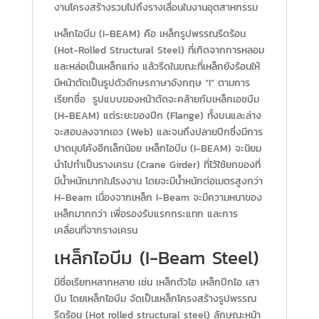
งานโครงสร้างรวมไปถึงรางเลื่อนในงานอุตสาหกรรม
เหล็กไอบีม (I-BEAM) คือ เหล็กรูปพรรณรีดร้อน
(Hot-Rolled Structural Steel) ที่เกิดจากการหลอม
และหล่อเป็นเหล็กแท่ง แล้วรีดในขณะที่เหล็กยังร้อนให้
มีหน้าตัดเป็นรูปตัวอักษรภาษาอังกฤษ “I” ตามการ
เรียกชื่อ รูปแบบของหน้าตัดจะคล้ายกับเหล็กเอชบีม
(H-BEAM) แต่ระยะของปีก (Flange) ทั้งบนและล่าง
จะสอบลงจากเอว (Web) และจนถึงปลายปีกซึ่งมีการ
ปาดมุมโค้งอีกเล็กน้อย เหล็กไอบีม (I-BEAM) จะนิยม
นำไปทำเป็นรางเครน (Crane Girder) ที่ไว้ใช้ยกของที่
มีน้ำหนักมากในโรงงาน โดยจะมีน้ำหนักต่อเมตรสูงกว่า
H-Beam เนื่องจากเหล็ก I-Beam จะมีความหนาของ
เหล็กมากกว่า เพื่อรองรับแรกกระแทก และการ
เคลื่อนที่จากรางเครน
เหล็กไอบีม (I-Beam Steel)
มีชื่อเรียกหลากหลาย เช่น เหล็กตัวไอ เหล็กปีกไอ เสา
บีม โดยเหล็กไอบีม จัดเป็นเหล็กโครงสร้างรูปพรรณ
รีดร้อน (Hot rolled structural steel) ลักษณะหน้า