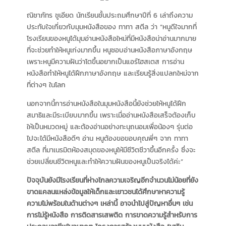
ณิชาภัทร ชูเอียด นักเรียนชั้นประถมศึกษาปีที่ 6 เล่าถึงความ
ประทับใจเกี่ยวกับมุมหนังสือของ ทาทา สตีล ว่า “หนูดีใจมากที่
โรงเรียนของหนูได้มุมอ่านหนังสือใหม่ที่มีหนังสือน่าอ่านมากมาย
ที่จะช่วยทำให้หนูเก่งมากขึ้น หนูชอบอ่านหนังสือภาษาอังกฤษ
เพราะหนูมีความฝันว่าโตขึ้นอยากเป็นแอร์โฮสเตส การอ่าน
หนังสือทำให้หนูได้ฝึกภาษาอังกฤษ และเรียนรู้สิ่งแปลกใหม่จาก
ที่ต่างๆ ในโลก
นอกจากนี้การอ่านหนังสือในมุมหนังสือนี้ยังช่วยให้หนูได้ฝึก
สมาธิและมีระเบียบมากขึ้น เพราะเมื่ออ่านหนังสือเสร็จต้องเก็บ
ให้เป็นหมวดหมู่ และต้องอ่านอย่างทะนุถนอมเพื่อน้องๆ รุ่นต่อ
ไปจะได้มีหนังสือดีๆ อ่าน หนูต้องขอขอบคุณพี่ๆ จาก ทาทา
สตีล ที่มาเนรมิตห้องสมุดของหนูให้มีชีวิตชีวาขึ้นอีกครั้ง ซึ่งจะ
ช่วยเปลี่ยนชีวิตหนูและทำให้ความฝันของหนูเป็นจริงได้ค่ะ”
ปัจจุบันยังมีโรงเรียนที่ห่างไกลความเจริญอีกจำนวนไม่น้อยที่ยัง
ขาดแคลนแหล่งข้อมูลให้เด็กและเยาวชนได้ศึกษาหาความรู้
ความไม่พร้อมในด้านต่างๆ เหล่านี้ อาจนำไปสู่ปัญหาอื่นๆ เช่น
การไม่รู้หนังสือ การติดสารเสพติด การขาดความรู้สำหรับการ