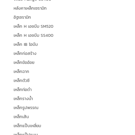
หลังคาเหล็กเซรามิก
อิฐเซรามิก
เหล็ก H เอชบีม SM520
เหล็ก H เอชบีม SS400
เหล็ก IB ไอบีม
เหล็กก่อสร้าง
เหล็กข้ออ้อย
เหล็กฉาก
เหล็กตัวซี
เหล็กท่อดำ
เหล็กรางน้ำ
เหล็กรูปพรรณ
เหล็กเส้น
เหล็กแป๊บเหลี่ยม
เหล็กแป๊ปแบน