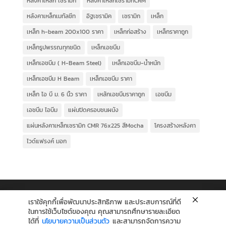
หลังคาเหล็ก เซรามิก
หลังคาเหล็กเซรามิกCRM
หลังคาเหล็กเมทัลชีท
อิฐเซรามิค
เซรามิก
เหล็ก
เหล็ก h-beam 200x100 ราคา
เหล็กก่อสร้าง
เหล็กราคาถูก
เหล็กรูปพรรณทุกชนิด
เหล็กเอชบีม
เหล็กเอชบีม ( H-Beam Steel)
เหล็กเอชบีม-น้ำหนัก
เหล็กเอชบีม H Beam
เหล็กเอชบีม ราคา
เหล็ก ไอ บี ม. 6 นิ้ว ราคา
เหล้กเอชบีมราคาถูก
เอชบีม
เอชบีม ไอบีม
แผ่นปิดครอบชนผนัง
แผ่นหลังคาเหล็กเซรามิก CMR 76x225 สีMocha
โครงสร้างหลังคา
ไวด์แฟรงค์ มอก
เราใช้คุกกี้เพื่อพัฒนาประสิทธิภาพ และประสบการณ์ที่ดี
ในการใช้เว็บไซต์ของคุณ คุณสามารถศึกษารายละเอียด
ได้ที่
นโยบายความเป็นส่วนตัว
และสามารถจัดการความ