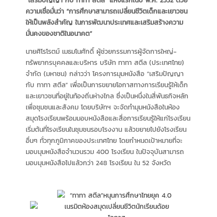
“เสริมปัญญา กับ ทาทา สตีล” แห่งแรกในปี พ.ศ. 2552 ด้วย
ความเชื่อมั่นว่า “การศึกษาสามารถเปลี่ยนชีวิตเด็กและเยาวชน
ให้เป็นพลังสำคัญ ในการพัฒนาประเทศและเสริมสร้างความ
มั่นคงของชาติในอนาคต”
นายศิโรโรตม์ เมธมโนศักดิ์ ผู้ช่วยกรรมการผู้จัดการใหญ่-
ทรัพยากรบุคคลและบริหาร บริษัท ทาทา สตีล (ประเทศไทย)
จำกัด (มหาชน) กล่าวว่า โครงการมุมหนังสือ “เสริมปัญญา
กับ ทาทา สตีล” เพื่อเป็นการขยายโอกาสทางการเรียนรู้ให้เด็ก
และเยาวชนที่อยู่ในท้องถิ่นห่างไกล ซึ่งเป็นหนึ่งในสี่พันธกิจหลัก
เพื่อชุมชนและสังคม โดยบริษัทฯ จะจัดทำมุมหนังสือในห้อง
สมุดโรงเรียนพร้อมมอบหนังสือและสื่อการเรียนรู้ให้แก่โรงเรียน
เริ่มต้นที่โรงเรียนในชุมชนรอบโรงงาน แล้วขยายไปยังโรงเรียน
อื่นๆ ทั่วทุกภูมิภาคของประเทศไทย โดยกำหนดเป้าหมายที่จะ
มอบมุมหนังสือจำนวนรวม 400 โรงเรียน ในปัจจุบันสามารถ
มอบมุมหนังสือไปแล้วกว่า 248 โรงเรียน ใน 52 จังหวัด