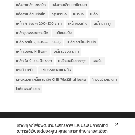
หลังคาเหล็ก เซรามิก
หลังคาเหล็กเซรามิกCRM
หลังคาเหล็กเมทัลชีท
อิฐเซรามิค
เซรามิก
เหล็ก
เหล็ก h-beam 200x100 ราคา
เหล็กก่อสร้าง
เหล็กราคาถูก
เหล็กรูปพรรณทุกชนิด
เหล็กเอชบีม
เหล็กเอชบีม ( H-Beam Steel)
เหล็กเอชบีม-น้ำหนัก
เหล็กเอชบีม H Beam
เหล็กเอชบีม ราคา
เหล็ก ไอ บี ม. 6 นิ้ว ราคา
เหล้กเอชบีมราคาถูก
เอชบีม
เอชบีม ไอบีม
แผ่นปิดครอบชนผนัง
แผ่นหลังคาเหล็กเซรามิก CMR 76x225 สีMocha
โครงสร้างหลังคา
ไวด์แฟรงค์ มอก
เราใช้คุกกี้เพื่อพัฒนาประสิทธิภาพ และประสบการณ์ที่ดี
ในการใช้เว็บไซต์ของคุณ คุณสามารถศึกษารายละเอียด