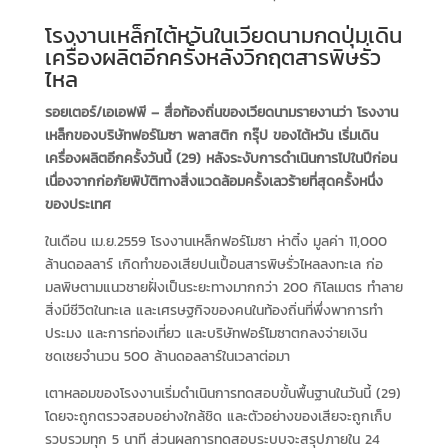
โรงงานเหล็กไต้หวันในเวียดนามกดปุ่มเดิน
เครื่องผลิตอีกครั้งหลังวิกฤตสารพิษรั่ว
ไหล
รอยเตอร์/เอเอฟพี – สื่อท้องถิ่นของเวียดนามรายงานว่า โรงงาน
เหล็กของบริษัทฟอร์โมซา พลาสติก กรุ๊ป ของไต้หวัน เริ่มเดิน
เครื่องผลิตอีกครั้งวันนี้ (29) หลังระงับการดำเนินการไปในปีก่อน
เนื่องจากก่อภัยพิบัติทางสิ่งแวดล้อมครั้งเลวร้ายที่สุดครั้งหนึ่ง
ของประเทศ
ในเดือน เม.ย.2559 โรงงานเหล็กฟอร์โมซา ห่าติ๋ง มูลค่า 11,000
ล้านดอลลาร์ เกิดทำของเสียปนเปื้อนสารพิษรั่วไหลลงทะเล ก่อ
มลพิษตามแนวชายฝั่งเป็นระยะทางมากกว่า 200 กิโลเมตร ทำลาย
สิ่งมีชีวิตในทะเล และเศรษฐกิจของคนในท้องถิ่นที่พึ่งพาการทำ
ประมง และการท่องเที่ยว และบริษัทฟอร์โมซาตกลงจ่ายเงิน
ชดเชยจำนวน 500 ล้านดอลลาร์ในเวลาต่อมา
เตาหลอมของโรงงานเริ่มดำเนินการทดสอบขั้นพื้นฐานในวันนี้ (29)
โดยจะถูกตรวจสอบอย่างใกล้ชิด และตัวอย่างของเสียจะถูกเก็บ
รวบรวมทุก 5 นาที ส่วนผลการทดสอบระบบจะสรุปภายใน 24