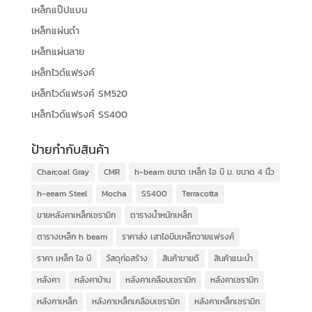
เหล็กแป๊ปแบน
เหล็กแผ่นดำ
เหล็กแผ่นลาย
เหล็กไวด์แฟรงค์
เหล็กไวด์แฟรงค์ SM520
เหล็กไวด์แฟรงค์ SS400
ป้ายกำกับสินค้า
Charcoal Gray
CMR
h-beam ขนาด เหล็ก ไอ บี ม. ขนาด 4 นิ้ว
h-eeam Steel
Mocha
SS400
Terracotta
ขายหลังคาเหล็กเซรามิก
ตารางน้ำหนักเหล็ก
ตารางเหล็ก h beam
ราคาส่ง เสาไอบีมเหล็กวายแฟรงค์
ราคา เหล็ก ไอ บี
วัสดุก่อสร้าง
สินค้าขายดี
สินค้าแนะนำ
หลังคา
หลังคาบ้าน
หลังคาเคลือบเซรามิก
หลังคาเซรามิก
หลังคาเหล็ก
หลังคาเหล็กเคลือบเซรามิก
หลังคาเหล็กเซรามิก