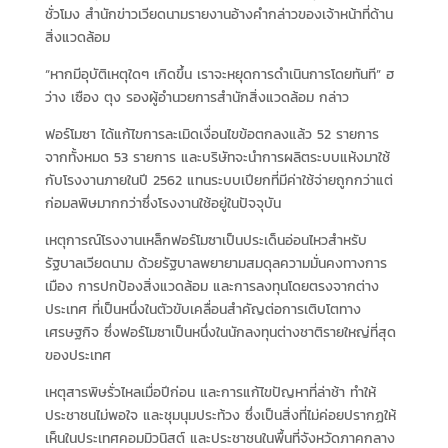
ชั่วโมง สำนักข่าวเวียดนามรายงานอ้างคำกล่าวของเจ้าหน้าที่ด้าน
สิ่งแวดล้อม
“หากมีอุบัติเหตุใดๆ เกิดขึ้น เราจะหยุดการดำเนินการโดยทันที” ฮ
ว่าง เซือง ตุง รองผู้อำนวยการสำนักสิ่งแวดล้อม กล่าว
ฟอร์โมซา ได้แก้ไขการละเมิดเงื่อนไขข้อตกลงแล้ว 52 รายการ
จากทั้งหมด 53 รายการ และบริษัทจะนำการผลิตระบบแห้งมาใช้
กับโรงงานภายในปี 2562 แทนระบบเปียกที่มีค่าใช้จ่ายถูกกว่าแต่
ก่อมลพิษมากกว่าซึ่งโรงงานใช้อยู่ในปัจจุบัน
เหตุการณ์โรงงานเหล็กฟอร์โมซาเป็นประเด็นอ่อนไหวสำหรับ
รัฐบาลเวียดนาม ด้วยรัฐบาลพยายามสมดุลความมั่นคงทางการ
เมือง การปกป้องสิ่งแวดล้อม และการลงทุนโดยตรงจากต่าง
ประเทศ ที่เป็นหนึ่งในตัวขับเคลื่อนสำคัญต่อการเติบโตทาง
เศรษฐกิจ ซึ่งฟอร์โมซาเป็นหนึ่งในนักลงทุนต่างชาติรายใหญ่ที่สุด
ของประเทศ
เหตุสารพิษรั่วไหลเมื่อปีก่อน และการแก้ไขปัญหาที่ล่าช้า ทำให้
ประชาชนไม่พอใจ และชุมนุมประท้วง ซึ่งเป็นสิ่งที่ไม่ค่อยปรากฏให้
เห็นในประเทศคอมมิวนิสต์ และประชาชนในพื้นที่จังหวัดภาคกลาง