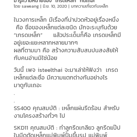
มารู้ความหมายของ “เกรดเหล็ก” กันเถอะ
โดย
saweang
|
มิ.ย. 10, 2020
|
บทความเกี่ยวกับเหล็ก
ในวงการเหล็ก มีเรื่องที่น่าปวดหัวอยู่เรื่องหนึ่ง
คือ ชื่อของเหล็กแต่ละชนิด มักจะระบุกันด้วย
“เกรดเหล็ก”
แล้วประเด็นก็คือ เกรดเหล็กมี
อยู่เยอะแยะหลากหลายมากๆ
ผลที่ตามมา คือ สร้างความสับสนปนสงสัยให้
กับคนอ่านมิใช่น้อย
วันนี้ เพจ isteelthai จะมาเล่าให้ฟังว่า
เกรด
เหล็กแต่ละชื่อ มีความแตกต่างกันอย่างไร
มาดูกันเถอะ
.
.
SS400 คุณสมบัติ : เหล็กแผ่นรีดร้อน สำหรับ
งานโครงสร้างทั่วๆ ไป
SKD11 คุณสมบัติ : ทำลูกรีดเกลียว ลูกรีดแป๊ป
ใบมีดตัดเหล็กแม่พิมพ์ปั้มขึ้นรูป แม่พิมพ์