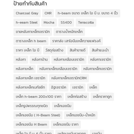
ป้ายกำกับสินค้า
Charcoal Gray
CMR
h-beam ขนาด เหล็ก ไอ บี ม. ขนาด 4 นิ้ว
h-eeam Steel
Mocha
SS400
Terracotta
ขายหลังคาเหล็กเซรามิก
ตารางน้ำหนักเหล็ก
ตารางเหล็ก h beam
ราคาส่ง เสาไอบีมเหล็กวายแฟรงค์
ราคา เหล็ก ไอ บี
วัสดุก่อสร้าง
สินค้าขายดี
สินค้าแนะนำ
หลังคา
หลังคาบ้าน
หลังคาเคลือบเซรามิก
หลังคาเซรามิก
หลังคาเหล็ก
หลังคาเหล็กเคลือบเซรามิก
หลังคาเหล็กเซรามิก
หลังคาเหล็ก เซรามิก
หลังคาเหล็กเซรามิกCRM
หลังคาเหล็กเมทัลชีท
อิฐเซรามิค
เซรามิก
เหล็ก
เหล็ก h-beam 200x100 ราคา
เหล็กก่อสร้าง
เหล็กราคาถูก
เหล็กรูปพรรณทุกชนิด
เหล็กเอชบีม
เหล็กเอชบีม ( H-Beam Steel)
เหล็กเอชบีม-น้ำหนัก
เหล็กเอชบีม H Beam
เหล็กเอชบีม ราคา
เหล็ก ไอ บี ม. 6 นิ้ว ราคา
เหล้กเอชบีมราคาถูก
เอชบีม