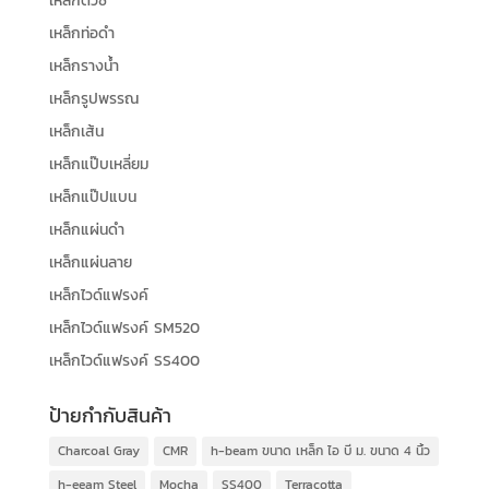
เหล็กตัวซี
เหล็กท่อดำ
เหล็กรางน้ำ
เหล็กรูปพรรณ
เหล็กเส้น
เหล็กแป๊บเหลี่ยม
เหล็กแป๊ปแบน
เหล็กแผ่นดำ
เหล็กแผ่นลาย
เหล็กไวด์แฟรงค์
เหล็กไวด์แฟรงค์ SM520
เหล็กไวด์แฟรงค์ SS400
ป้ายกำกับสินค้า
Charcoal Gray
CMR
h-beam ขนาด เหล็ก ไอ บี ม. ขนาด 4 นิ้ว
h-eeam Steel
Mocha
SS400
Terracotta