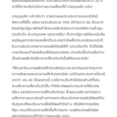
ซื้อหรือไม่ซื้อเมื่อไหร่ก็ได้ ซึ่งด้วยประสบการณ์ที่ผ่านมากว่า 20 ปี
เราก็มีการบริหารจัดการความเสี่ยงที่ดี”นายบุญชัย กล่าว
นายบุญชัย กล่าวอีกว่า ภาพรวมผลประกอบการของบริษัทมี
ทิศทางที่ดีขึ้น หลังจากช่วงไตรมาส 1/60 มีกำไรราว 82 ล้านบาท
โดยล่าสุดรัฐบาลไทยกำลังเร่งผลักดันโครงการรถไฟความเร็วสูง
ร่วมกับจีน ช่วงกรุงเทพ-นครราชสีมา ซึ่งทางรัฐบาลได้ส่งหนังสือ
ขอข้อมูลจากสมาคมเหล็กทั่วประเทศว่ามีเหล็กประเภทใดแบบใดที่
โรงงานในประเทศสามารถผลิตป้อนให้ได้ ขณะเดียวกัน จีนก็มีนโย
บายปรับลดกำลังผลิตเหล็กในประเทศลง หากเกิดขึ้นจริงเชื่อว่าจะ
เป็นส่วนผลักดันให้ราคาเหล็กปรับตัวขึ้นได้ในระยะต่อไป
“ที่ผ่านมาโรงงานผลิตเหล็กส่วนใหญ่จะประสบปัญหาขาดทุนจาก
ความผันผวนของราคาเหล็กในตลาดโลก แต่ด้วยประสบการที่เรามี
มากว่า 20-30 ปีในตลาดนี้ เรามีการปรับตัวได้ค่อนข้างดีทั้งใน
ช่วงที่ราคาเหล็กปรับตัวขึ้น ทำให้เรามีผลประกอบการที่ดีมาต่อ
เนื่อง และในช่วงราคาเหล็กปรับตัวลง ซึ่งผมจะอธิบายว่าในช่วง
เหล็กราคาลงจะค่อนข้างยากเพราะต้องบริหารการผลิตให้พอดีกับ
ต้นทุนคงที่ของโรงงานเพื่อให้มีผลกำไรบ้าง หรือให้ขาดทุนน้อย
ที่สุด ขณะที่ช่วงราคาเหล็กขึ้นก็ง่ายมาก จะผลิตมากผลิตน้อย
อย่างไรยังไงเราก็กำไร”นายบุญชัย กล่าว