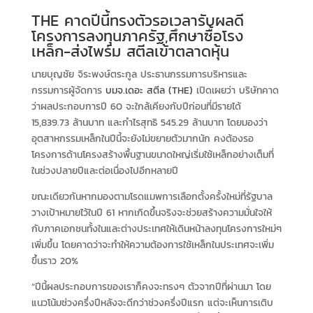
THE คาดปีนี้ทรงตัวรอเวลารับผลดี
โครงการลงทุนภาครัฐ,ศึกษาซื้อโรง
เหล็ก-ส่งไพร์ม สตีลเข้าตลาดหุ้น
นายบุญชัย จิระพงษ์ตระกูล ประธานกรรมการบริหารและ
กรรมการผู้จัดการ
บมจ.เดอะ สตีล (THE)
เปิดเผยว่า บริษัทคาด
ว่าผลประกอบการปี 60 จะใกล้เคียงกับปีก่อนที่มีรายได้
15,839.73 ล้านบาท และกำไรสุทธิ 545.29 ล้านบาท โดยมองว่า
อุตสาหกรรมเหล็กในปีนี้จะยังไม่ขยายตัวมากนัก คงต้องรอ
โครงการด้านโครงสร้างพื้นฐานขนาดใหญ่เริ่มใช้เหล็กอย่างเต็มที่
ในช่วงปลายปีและต่อเนื่องไปอีกหลายปี
ขณะเดียวกันหากมองตามโรดแมพการเลือกตั้งครั้งใหม่ที่รัฐบาล
วางเป้าหมายไว้ในปี 61 หากเกิดขึ้นจริงจะช่วยสร้างความมั่นใจให้
กับภาคเอกชนทั้งในและต่างประเทศให้เดินหน้าลงทุนโครงการใหม่ๆ
เพิ่มขึ้น โดยคาดว่าจะทำให้ความต้องการใช้เหล็กในประเทศจะเพิ่ม
ขึ้นราว 20%
“ปีนี้ผลประกอบการของเราก็คงจะทรงๆ ตัวจากปีที่ผ่านมา โดย
แนวโน้มช่วงครึ่งปีหลังจะดีกว่าช่วงครึ่งปีแรก แต่จะเห็นการเติบ