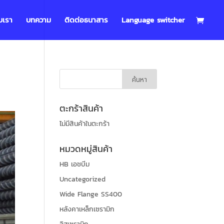
บเรา
บทความ
ติดต่อธนาสาร
Language switcher
ตะกร้าสินค้า
ไม่มีสินค้าในตะกร้า
หมวดหมู่สินค้า
HB เอชบีม
Uncategorized
Wide Flange SS400
หลังคาเหล็กเซรามิก