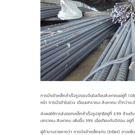
การนำเข้าเหล็กสำเร็จรูปของจีนในเดือนสิงหาคมอยู่ที่ 1.06
หน้า การนำเข้าในช่วง เดือนมกราคม-สิงหาคม ต่ำกว่าระดั
ส่งผลให้การส่งออกเหล็กสำเร็จรูปสุทธิอยู่ที่ 3.99 ล้านตั
มกราคม-สิงหาคม เพิ่มขึ้น 59% เมื่อเทียบกับปีก่อน อยู่ที
ผู้ค้าบางรายคาดว่า การนำเข้าเหล็กแท่ง (billet) อาจเพิ่ม