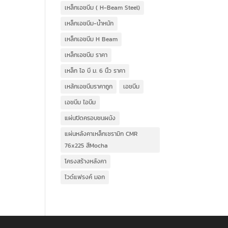
เหล็กเอชบีม ( H-Beam Steel)
เหล็กเอชบีม-น้ำหนัก
เหล็กเอชบีม H Beam
เหล็กเอชบีม ราคา
เหล็ก ไอ บี ม. 6 นิ้ว ราคา
เหล้กเอชบีมราคาถูก
เอชบีม
เอชบีม ไอบีม
แผ่นปิดครอบชนผนัง
แผ่นหลังคาเหล็กเซรามิก CMR
76x225 สีMocha
โครงสร้างหลังคา
ไวด์แฟรงค์ มอก