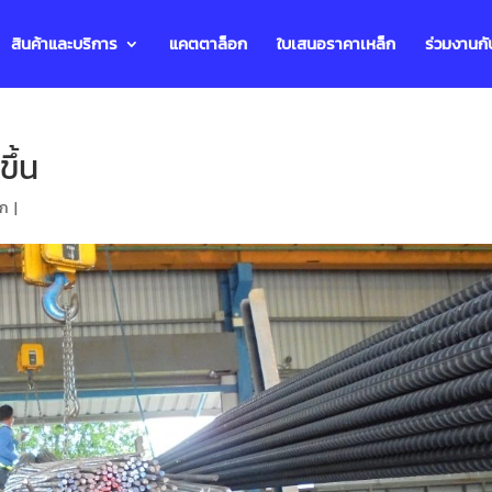
สินค้าและบริการ
แคตตาล็อก
ใบเสนอราคาเหล็ก
ร่วมงานกั
ึ้น
็ก
|