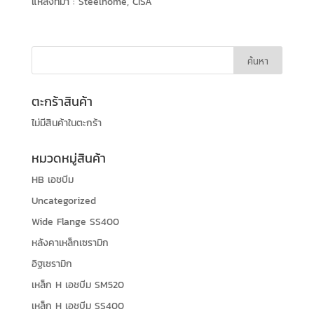
แหล่งที่มา : Steelhome, CISA
ตะกร้าสินค้า
ไม่มีสินค้าในตะกร้า
หมวดหมู่สินค้า
HB เอชบีม
Uncategorized
Wide Flange SS400
หลังคาเหล็กเซรามิก
อิฐเซรามิก
เหล็ก H เอชบีม SM520
เหล็ก H เอชบีม SS400