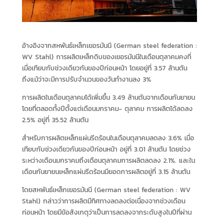
อ้างอิงจากสหพันธ์เหล็กเยอรมันนี (German steel federation :
WV Stahl) การผลิตเหล็กดิบของเยอรมันนีในเดือนตุลาคมคงที่
เมื่อเทียบกับช่วงเดียวกันของปีก่อนหน้า โดยอยู่ที่ 3.57 ล้านตัน
ถึงแม้ว่าจะมีการปรับจำนวนของวันทำงานลง 3%
การผลิตในเดือนตุลาคมได้เพิ่มขึ้น 3.49 ล้านตันจากเดือนกันยายน
โดยที่ตลอดทั้งปีตั้งแต่เดือนมกราคม- ตุลาคม การผลิตได้ลดลง
2.5% อยู่ที่ 35.52 ล้านตัน
สำหรับการผลิตเหล็กแผ่นรีดร้อนในเดือนตุลาคมลดลง 3.6% เมื่อ
เทียบกับช่วงเดียวกันของปีก่อนหน้า อยู่ที่ 3.01 ล้านตัน โดยช่วง
ระหว่างเดือนมกราคมถึงเดือนตุลาคมการผลิตลดลง 2.1%. และใน
เดือนกันยายนเหล็กแผ่นรีดร้อนมียอดการผลิตอยู่ที่ 3.15 ล้านตัน
โดยสหพันธ์เหล็กเยอรมันนี (German steel federation : WV
Stahl) กล่าวว่าการผลิตมีทิศทางลดลงต่อเนื่องจากช่วงเดือน
ก่อนหน้า โดยมีข้อสังเกตุว่าเป็นการลดลงจากระดับสูงในปีที่ผ่าน