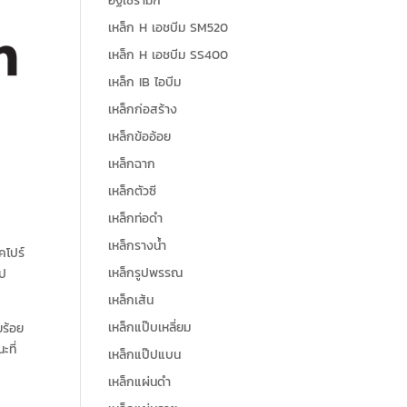
อิฐเซรามิก
เหล็ก H เอชบีม SM520
เหล็ก H เอชบีม SS400
เหล็ก IB ไอบีม
เหล็กก่อสร้าง
เหล็กข้ออ้อย
เหล็กฉาก
เหล็กตัวซี
เหล็กท่อดำ
เหล็กรางน้ำ
คโปร์
เหล็กรูปพรรณ
ูป
เหล็กเส้น
เหล็กแป๊บเหลี่ยม
ยร้อย
ะที่
เหล็กแป๊ปแบน
เหล็กแผ่นดำ