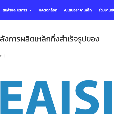
สินค้าและบริการ
แคตตาล็อก
ใบเสนอราคาเหล็ก
ร่วมงานกั
ังการผลิตเหล็กกึ่งสำเร็จรูปของ
็ก
|