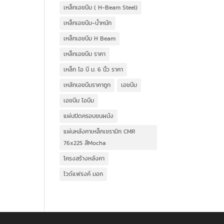
เหล็กเอชบีม ( H-Beam Steel)
เหล็กเอชบีม-น้ำหนัก
เหล็กเอชบีม H Beam
เหล็กเอชบีม ราคา
เหล็ก ไอ บี ม. 6 นิ้ว ราคา
เหล้กเอชบีมราคาถูก
เอชบีม
เอชบีม ไอบีม
แผ่นปิดครอบชนผนัง
แผ่นหลังคาเหล็กเซรามิก CMR
76x225 สีMocha
โครงสร้างหลังคา
ไวด์แฟรงค์ มอก