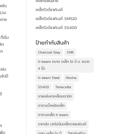
เหล็กแผ่นลาย
ายใน
เหล็กไวด์แฟรงค์
ยรวม
เหล็กไวด์แฟรงค์ SM520
ขยาย
เหล็กไวด์แฟรงค์ SS400
เริ่ม
ป้ายกำกับสินค้า
ลิต
าก
Charcoal Gray
CMR
h-beam ขนาด เหล็ก ไอ บี ม. ขนาด
4 นิ้ว
แผ่น
นในปี
h-eeam Steel
Mocha
SS400
Terracotta
ช้
ขายหลังคาเหล็กเซรามิก
ี
ตารางน้ำหนักเหล็ก
ี
ตารางเหล็ก h beam
ราคาส่ง เสาไอบีมเหล็กวายแฟรงค์
ทศ
พิ่ม
ราคา เหล็ก ไอ บี
วัสดุก่อสร้าง