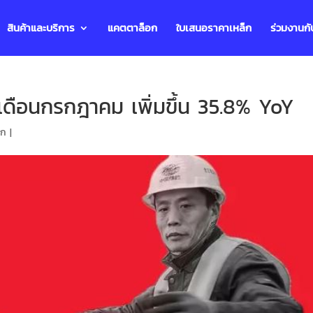
สินค้าและบริการ
แคตตาล็อก
ใบเสนอราคาเหล็ก
ร่วมงานกั
ดือนกรกฎาคม เพิ่มขึ้น 35.8% YoY
็ก
|