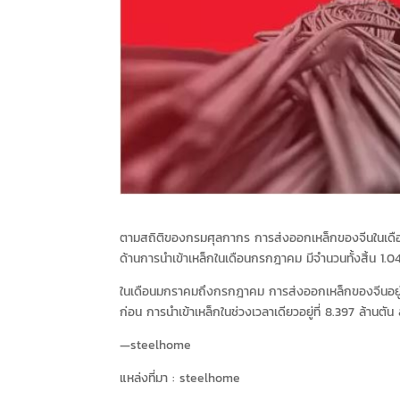
ตามสถิติของกรมศุลกากร การส่งออกเหล็กของจีนในเดือนกรก
ด้านการนำเข้าเหล็กในเดือนกรกฎาคม มีจำนวนทั้งสิ้น 1.04
ในเดือนมกราคมถึงกรกฎาคม การส่งออกเหล็กของจีนอยู่ที่ 4
ก่อน การนำเข้าเหล็กในช่วงเวลาเดียวอยู่ที่ 8.397 ล้านตั
—steelhome
แหล่งที่มา :
steelhome