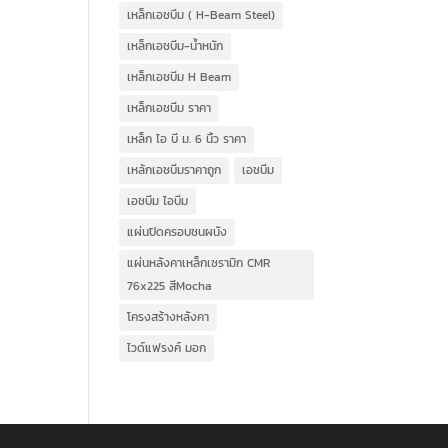
เหล็กเอชบีม ( H-Beam Steel)
เหล็กเอชบีม-น้ำหนัก
เหล็กเอชบีม H Beam
เหล็กเอชบีม ราคา
เหล็ก ไอ บี ม. 6 นิ้ว ราคา
เหล้กเอชบีมราคาถูก
เอชบีม
เอชบีม ไอบีม
แผ่นปิดครอบชนผนัง
แผ่นหลังคาเหล็กเซรามิก CMR
76x225 สีMocha
โครงสร้างหลังคา
ไวด์แฟรงค์ มอก