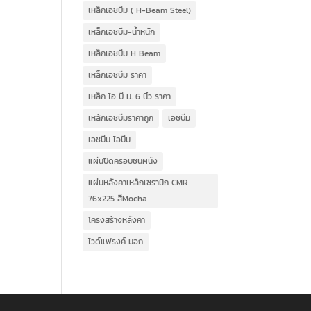
เหล็กเอชบีม ( H-Beam Steel)
เหล็กเอชบีม-น้ำหนัก
เหล็กเอชบีม H Beam
เหล็กเอชบีม ราคา
เหล็ก ไอ บี ม. 6 นิ้ว ราคา
เหล้กเอชบีมราคาถูก
เอชบีม
เอชบีม ไอบีม
แผ่นปิดครอบชนผนัง
แผ่นหลังคาเหล็กเซรามิก CMR
76x225 สีMocha
โครงสร้างหลังคา
ไวด์แฟรงค์ มอก