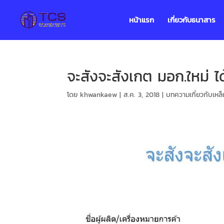
หน้าแรก
เกี่ยวกับธนาสาร
จะสังจะสังเกต มอก.ใหม่ ได
โดย
khwankaew
|
ส.ค. 3, 2018
|
บทความเกี่ยวกับเหล