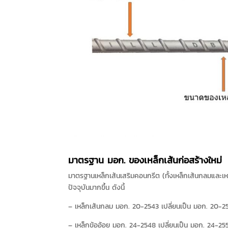
มาตรฐาน มอก. ของเหล็กเส้นก่อสร้างใหม่
มาตรฐานเหล็กเส้นเสริมคอนกรีต (ทั้งเหล็กเส้นกลมและเห
ปัจจุบันมากขึ้น ดังนี้
– เหล็กเส้นกลม มอก. 20-2543 เปลี่ยนเป็น มอก. 20-2
– เหล็กข้ออ้อย มอก. 24-2548 เปลี่ยนเป็น มอก. 24-25