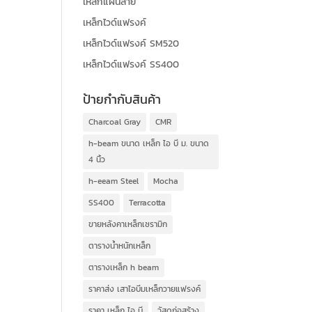
เหล็กแผ่นลาย
เหล็กไวด์แฟรงค์
เหล็กไวด์แฟรงค์ SM520
เหล็กไวด์แฟรงค์ SS400
ป้ายกำกับสินค้า
Charcoal Gray
CMR
h-beam ขนาด เหล็ก ไอ บี ม. ขนาด
4 นิ้ว
h-eeam Steel
Mocha
SS400
Terracotta
ขายหลังคาเหล็กเซรามิก
ตารางน้ำหนักเหล็ก
ตารางเหล็ก h beam
ราคาส่ง เสาไอบีมเหล็กวายแฟรงค์
ราคา เหล็ก ไอ บี
วัสดุก่อสร้าง