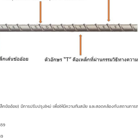
ล็กข้ออ้อย) มีการปรับปรุงใหม่ เพื่อให้มีความทันสมัย และสอดคล้องกับสถานการ
559
59