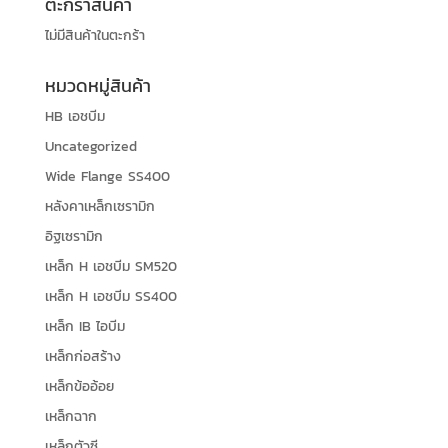
ตะกร้าสินค้า
ไม่มีสินค้าในตะกร้า
หมวดหมู่สินค้า
HB เอชบีม
Uncategorized
Wide Flange SS400
หลังคาเหล็กเซรามิก
อิฐเซรามิก
เหล็ก H เอชบีม SM520
เหล็ก H เอชบีม SS400
เหล็ก IB ไอบีม
เหล็กก่อสร้าง
เหล็กข้ออ้อย
เหล็กฉาก
เหล็กตัวซี