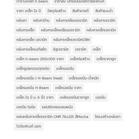
ตารางเหล็ก h beam
ราคาส่ง เสาไอบีมเหล็กวายแฟรงค์
ราคา เหล็ก ไอ บี
วัสดุก่อสร้าง
สินค้าขายดี
สินค้าแนะนำ
หลังคา
หลังคาบ้าน
หลังคาเคลือบเซรามิก
หลังคาเซรามิก
หลังคาเหล็ก
หลังคาเหล็กเคลือบเซรามิก
หลังคาเหล็กเซรามิก
หลังคาเหล็ก เซรามิก
หลังคาเหล็กเซรามิกCRM
หลังคาเหล็กเมทัลชีท
อิฐเซรามิค
เซรามิก
เหล็ก
เหล็ก h-beam 200x100 ราคา
เหล็กก่อสร้าง
เหล็กราคาถูก
เหล็กรูปพรรณทุกชนิด
เหล็กเอชบีม
เหล็กเอชบีม ( H-Beam Steel)
เหล็กเอชบีม-น้ำหนัก
เหล็กเอชบีม H Beam
เหล็กเอชบีม ราคา
เหล็ก ไอ บี ม. 6 นิ้ว ราคา
เหล้กเอชบีมราคาถูก
เอชบีม
เอชบีม ไอบีม
แผ่นปิดครอบชนผนัง
แผ่นหลังคาเหล็กเซรามิก CMR 76x225 สีMocha
โครงสร้างหลังคา
ไวด์แฟรงค์ มอก