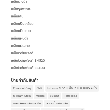
เหล็กรางน้ำ
เหล็กรูปพรรณ
เหล็กเส้น
เหล็กแป๊บเหลี่ยม
เหล็กแป๊ปแบน
เหล็กแผ่นดำ
เหล็กแผ่นลาย
เหล็กไวด์แฟรงค์
เหล็กไวด์แฟรงค์ SM520
เหล็กไวด์แฟรงค์ SS400
ป้ายกำกับสินค้า
Charcoal Gray
CMR
h-beam ขนาด เหล็ก ไอ บี ม. ขนาด 4 นิ้ว
h-eeam Steel
Mocha
SS400
Terracotta
ขายหลังคาเหล็กเซรามิก
ตารางน้ำหนักเหล็ก