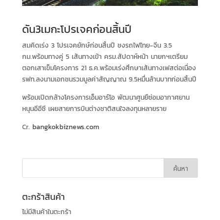
ดัน3เมกะโปรเจคก่อนสิ้นปี
สมคิดเร่ง 3 โปรเจคยักษ์ก่อนสิ้นปี ชงรถไฟไทย-จีน 3.5
กม.พร้อมทางคู่ 5 เส้นทางเข้า ครม.สัปดาห์หน้า นายกฯเตรียม
ตอกเสาเข็มโครงการ 21 ธ.ค.พร้อมเร่งศึกษาเส้นทางเฟสต่อเนื่อง
รฟท.ลงนามเอกชนรวมมูลค่าสัญญาณ 9.5หมื่นล้านบาทก่อนสิ้นปี
พร้อมเปิดกล้างโครงการเอ็มอาร์โอ พัฒนาศูนยืซ่อมอากาศยาน
หนุนอีอีซี เผยสายการบินต่างชาติสนใจลงทุนหลายราย
Cr.
bangkokbiznews.com
ตะกร้าสินค้า
ไม่มีสินค้าในตะกร้า