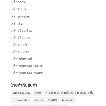
เหล็กท่อดำ
เหล็กรางน้ำ
เหล็กรูปพรรณ
เหล็กเส้น
เหล็กแป๊บเหลี่ยม
เหล็กแป๊ปแบน
เหล็กแผ่นดำ
เหล็กแผ่นลาย
เหล็กไวด์แฟรงค์
เหล็กไวด์แฟรงค์ SM520
เหล็กไวด์แฟรงค์ SS400
ป้ายกำกับสินค้า
Charcoal Gray
CMR
h-beam ขนาด เหล็ก ไอ บี ม. ขนาด 4 นิ้ว
h-eeam Steel
Mocha
SS400
Terracotta