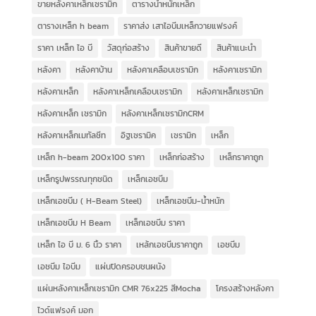
ขายหลังคาเหล็กเซรามิก
ตารางน้ำหนักเหล็ก
ตารางเหล็ก h beam
ราคาส่ง เสาไอบีมเหล็กวายแฟรงค์
ราคา เหล็ก ไอ บี
วัสดุก่อสร้าง
สินค้าขายดี
สินค้าแนะนำ
หลังคา
หลังคาบ้าน
หลังคาเคลือบเซรามิก
หลังคาเซรามิก
หลังคาเหล็ก
หลังคาเหล็กเคลือบเซรามิก
หลังคาเหล็กเซรามิก
หลังคาเหล็ก เซรามิก
หลังคาเหล็กเซรามิกCRM
หลังคาเหล็กเมทัลชีท
อิฐเซรามิค
เซรามิก
เหล็ก
เหล็ก h-beam 200x100 ราคา
เหล็กก่อสร้าง
เหล็กราคาถูก
เหล็กรูปพรรณทุกชนิด
เหล็กเอชบีม
เหล็กเอชบีม ( H-Beam Steel)
เหล็กเอชบีม-น้ำหนัก
เหล็กเอชบีม H Beam
เหล็กเอชบีม ราคา
เหล็ก ไอ บี ม. 6 นิ้ว ราคา
เหล้กเอชบีมราคาถูก
เอชบีม
เอชบีม ไอบีม
แผ่นปิดครอบชนผนัง
แผ่นหลังคาเหล็กเซรามิก CMR 76x225 สีMocha
โครงสร้างหลังคา
ไวด์แฟรงค์ มอก