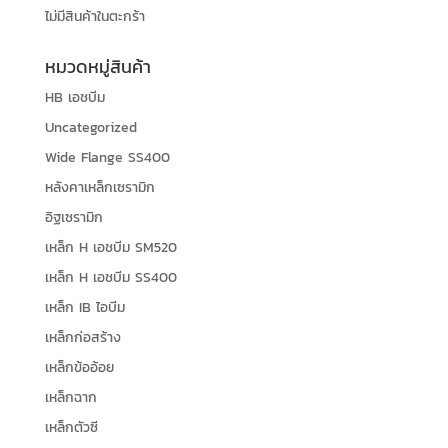
ไม่มีสินค้าในตะกร้า
หมวดหมู่สินค้า
HB เอชบีม
Uncategorized
Wide Flange SS400
หลังคาเหล็กเซรามิก
อิฐเซรามิก
เหล็ก H เอชบีม SM520
เหล็ก H เอชบีม SS400
เหล็ก IB ไอบีม
เหล็กก่อสร้าง
เหล็กข้ออ้อย
เหล็กฉาก
เหล็กตัวซี