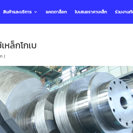
สินค้าและบริการ
แคตตาล็อก
ใบเสนอราคาเหล็ก
ร่วมงานกั
้เหล็กโกเบ
็ก
|