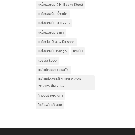
เหล็กเอชบีม ( H-Beam Steel)
เหล็กเอชบีม-น้ำหนัก
เหล็กเอชบีม H Beam
เหล็กเอชบีม ราคา
เหล็ก ไอ บี ม. 6 นิ้ว ราคา
เหล้กเอชบีมราคาถูก
เอชบีม
เอชบีม ไอบีม
แผ่นปิดครอบชนผนัง
แผ่นหลังคาเหล็กเซรามิก CMR
76x225 สีMocha
โครงสร้างหลังคา
ไวด์แฟรงค์ มอก