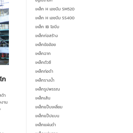
อิฐเซรามิก
เหล็ก H เอชบีม SM520
เหล็ก H เอชบีม SS400
เหล็ก IB ไอบีม
เหล็กก่อสร้าง
เหล็กข้ออ้อย
เหล็กฉาก
เหล็กตัวซี
เหล็กท่อดำ
กโก
เหล็กรางน้ำ
เหล็กรูปพรรณ
สด้า
เหล็กเส้น
รงงาน
เหล็กแป๊บเหลี่ยม
ง
เหล็กแป๊ปแบน
เหล็กแผ่นดำ