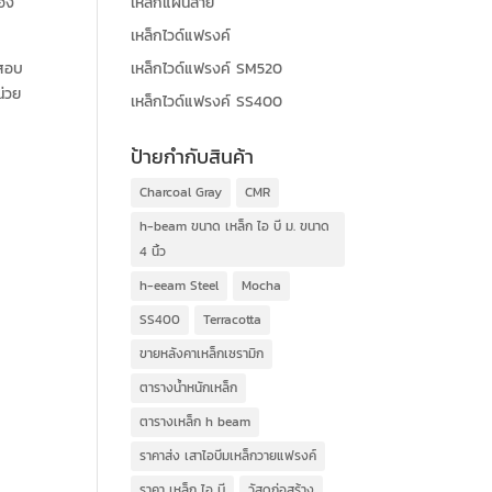
เหล็กแผ่นลาย
่อง
เหล็กไวด์แฟรงค์
เหล็กไวด์แฟรงค์ SM520
จสอบ
น่วย
เหล็กไวด์แฟรงค์ SS400
ป้ายกำกับสินค้า
Charcoal Gray
CMR
h-beam ขนาด เหล็ก ไอ บี ม. ขนาด
4 นิ้ว
h-eeam Steel
Mocha
SS400
Terracotta
ขายหลังคาเหล็กเซรามิก
ตารางน้ำหนักเหล็ก
ตารางเหล็ก h beam
ราคาส่ง เสาไอบีมเหล็กวายแฟรงค์
ราคา เหล็ก ไอ บี
วัสดุก่อสร้าง