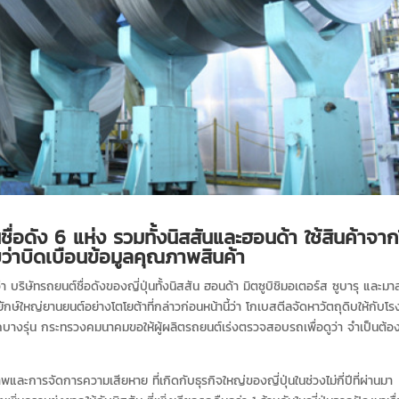
่นชื่อดัง 6 แห่ง รวมทั้งนิสสันและฮอนด้า ใช้สินค้าจา
บว่าบิดเบือนข้อมูลคุณภาพสินค้า
่า บริษัทรถยนต์ชื่อดังของญี่ปุ่นทั้งนิสสัน ฮอนด้า มิตซูบิชิมอเตอร์ส ซูบารุ และมา
ษ์ใหญ่ยานยนต์อย่างโตโยต้าที่กล่าวก่อนหน้านี้ว่า โกเบสตีลจัดหาวัตถุดิบให้กับโ
รถบางรุ่น กระทรวงคมนาคมขอให้ผู้ผลิตรถยนต์เร่งตรวจสอบรถเพื่อดูว่า จำเป็นต้อ
าพและการจัดการความเสียหาย ที่เกิดกับธุรกิจใหญ่ของญี่ปุ่นในช่วงไม่กี่ปีที่ผ่านมา