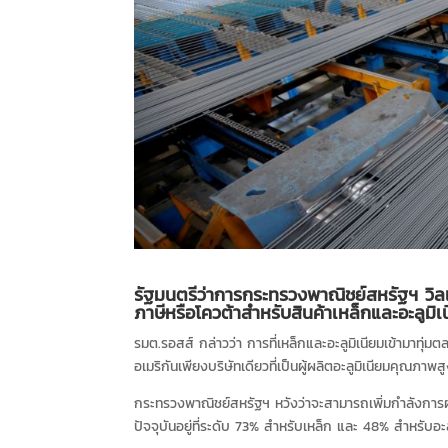
รัฐมนตรีว่าการกระทรวงพาณิชย์สหรัฐฯ วิลเ
ภาษีหรือโควต้าสำหรับสินค้าเหล็กและอะลูมิ
รมต.รอสส์ กล่าวว่า การที่เหล็กและอะลูมิเนียมเข้ามาทุ่
อเมริกันเพียงบริษัทเดียวที่เป็นผู้ผลิตอะลูมิเนียมคุณภาพ
กระทรวงพาณิชย์สหรัฐฯ หวังว่าจะสามารถเพิ่มกำลังการผ
ปัจจุบันอยู่ที่ระดับ 73% สำหรับเหล็ก และ 48% สำหรับอะล