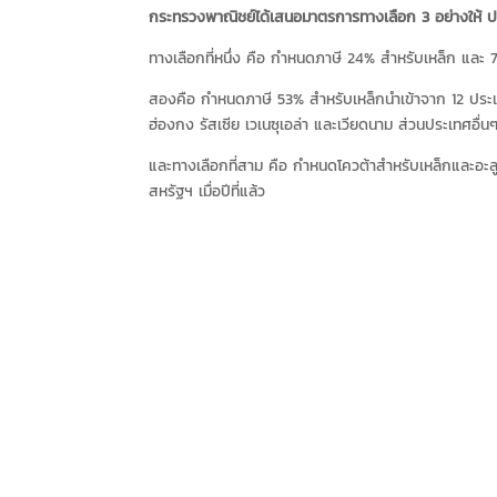
กระทรวงพาณิชย์ได้เสนอมาตรการทางเลือก 3 อย่างให้ ป
ทางเลือกที่หนึ่ง คือ กำหนดภาษี 24% สำหรับเหล็ก และ 7
สองคือ กำหนดภาษี 53% สำหรับเหล็กนำเข้าจาก 12 ประเท
ฮ่องกง รัสเซีย เวเนซุเอล่า และเวียดนาม ส่วนประเทศอื่น
และทางเลือกที่สาม คือ กำหนดโควต้าสำหรับเหล็กและอะลู
สหรัฐฯ เมื่อปีที่แล้ว