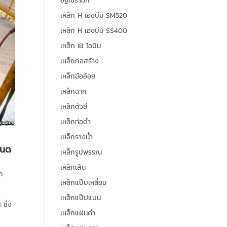
อิฐเซรามิก
เหล็ก H เอชบีม SM520
เหล็ก H เอชบีม SS400
เหล็ก IB ไอบีม
เหล็กก่อสร้าง
เหล็กข้ออ้อย
เหล็กฉาก
เหล็กตัวซี
เหล็กท่อดำ
เหล็กรางน้ำ
หนด
เหล็กรูปพรรณ
เหล็กเส้น
ท
เหล็กแป๊บเหลี่ยม
เหล็กแป๊ปแบน
ซึ่ง
เหล็กแผ่นดำ