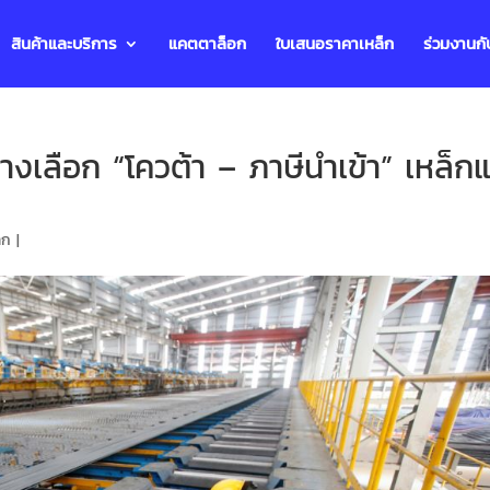
สินค้าและบริการ
แคตตาล็อก
ใบเสนอราคาเหล็ก
ร่วมงานกั
งเลือก “โควต้า – ภาษีนำเข้า” เหล็ก
็ก
|