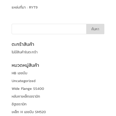
แหล่งที่มา :
RYT9
ตะกร้าสินค้า
ไม่มีสินค้าในตะกร้า
หมวดหมู่สินค้า
HB เอชบีม
Uncategorized
Wide Flange SS400
หลังคาเหล็กเซรามิก
อิฐเซรามิก
เหล็ก H เอชบีม SM520