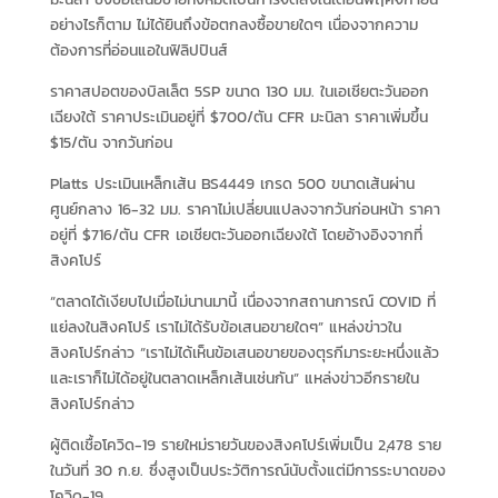
อย่างไรก็ตาม ไม่ได้ยินถึงข้อตกลงซื้อขายใดๆ เนื่องจากความ
ต้องการที่อ่อนแอในฟิลิปปินส์
ราคาสปอตของบิลเล็ต 5SP ขนาด 130 มม. ในเอเชียตะวันออก
เฉียงใต้ ราคาประเมินอยู่ที่ $700/ตัน CFR มะนิลา ราคาเพิ่มขึ้น
$15/ตัน จากวันก่อน
Platts ประเมินเหล็กเส้น BS4449 เกรด 500 ขนาดเส้นผ่าน
ศูนย์กลาง 16-32 มม. ราคาไม่เปลี่ยนแปลงจากวันก่อนหน้า ราคา
อยู่ที่ $716/ตัน CFR เอเชียตะวันออกเฉียงใต้ โดยอ้างอิงจากที่
สิงคโปร์
“ตลาดได้เงียบไปเมื่อไม่นานมานี้ เนื่องจากสถานการณ์ COVID ที่
แย่ลงในสิงคโปร์ เราไม่ได้รับข้อเสนอขายใดๆ” แหล่งข่าวใน
สิงคโปร์กล่าว “เราไม่ได้เห็นข้อเสนอขายของตุรกีมาระยะหนึ่งแล้ว
และเราก็ไม่ได้อยู่ในตลาดเหล็กเส้นเช่นกัน” แหล่งข่าวอีกรายใน
สิงคโปร์กล่าว
ผู้ติดเชื้อโควิด-19 รายใหม่รายวันของสิงคโปร์เพิ่มเป็น 2,478 ราย
ในวันที่ 30 ก.ย. ซึ่งสูงเป็นประวัติการณ์นับตั้งแต่มีการระบาดของ
โควิด-19