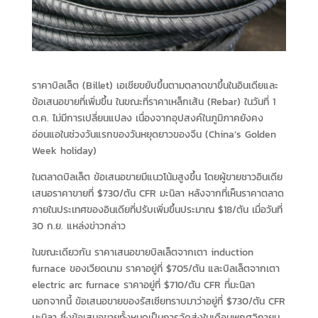
ราคาบิลเล็ต (Billet) เอเชียขยับขึ้นตามตลาดขาขึ้นในอินเดียและ
ข้อเสนอขายที่เพิ่มขึ้น ในขณะที่ราคาเหล็กเส้น (Rebar) ในวันที่ 1
ต.ค. ไม่มีการเปลี่ยนแปลง เนื่องจากอุปสงค์ในภูมิภาคยังคง
อ่อนแอในช่วงวันแรกของวันหยุดยาวของจีน (China’s Golden
Week holiday)
ในตลาดบิลเล็ต ข้อเสนอขายมีแนวโน้มสูงขึ้น โดยผู้ขายชาวอินเดีย
เสนอราคาขายที่ $730/ตัน CFR มะนิลา หลังจากที่เห็นราคาตลาด
ภายในประเทศของอินเดียที่ปรับเพิ่มขึ้นประมาณ $18/ตัน เมื่อวันที่
30 ก.ย. แหล่งข่าวกล่าว
ในขณะเดียวกัน ราคาเสนอขายบิลเล็ตจากเตา induction
furnace ของเวียดนาม ราคาอยู่ที่ $705/ตัน และบิลเล็ตจากเตา
electric arc furnace ราคาอยู่ที่ $710/ตัน CFR ที่มะนิลา
นอกจากนี้ ข้อเสนอขายของรัสเซียทราบมาว่าอยู่ที่ $730/ตัน CFR
มะนิลา ซึ่งข้อเสนอขายทั้งหมดเป็นการจัดส่งในเดือนพฤศจิกายน