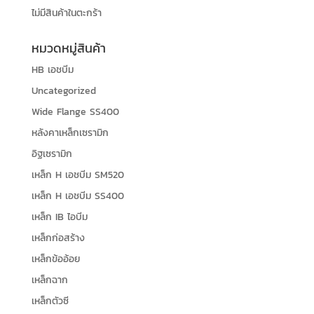
ไม่มีสินค้าในตะกร้า
หมวดหมู่สินค้า
HB เอชบีม
Uncategorized
Wide Flange SS400
หลังคาเหล็กเซรามิก
อิฐเซรามิก
เหล็ก H เอชบีม SM520
เหล็ก H เอชบีม SS400
เหล็ก IB ไอบีม
เหล็กก่อสร้าง
เหล็กข้ออ้อย
เหล็กฉาก
เหล็กตัวซี