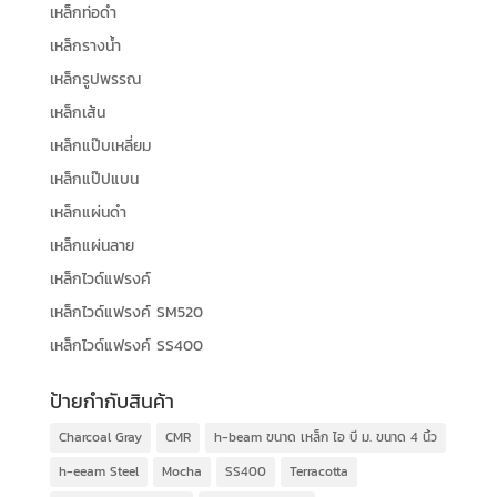
เหล็กท่อดำ
เหล็กรางน้ำ
เหล็กรูปพรรณ
เหล็กเส้น
เหล็กแป๊บเหลี่ยม
เหล็กแป๊ปแบน
เหล็กแผ่นดำ
เหล็กแผ่นลาย
เหล็กไวด์แฟรงค์
เหล็กไวด์แฟรงค์ SM520
เหล็กไวด์แฟรงค์ SS400
ป้ายกำกับสินค้า
Charcoal Gray
CMR
h-beam ขนาด เหล็ก ไอ บี ม. ขนาด 4 นิ้ว
h-eeam Steel
Mocha
SS400
Terracotta