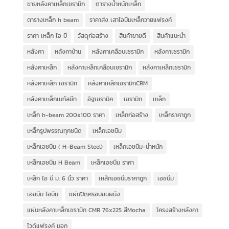
ขายหลังคาเหล็กเซรามิก
ตารางน้ำหนักเหล็ก
ตารางเหล็ก h beam
ราคาส่ง เสาไอบีมเหล็กวายแฟรงค์
ราคา เหล็ก ไอ บี
วัสดุก่อสร้าง
สินค้าขายดี
สินค้าแนะนำ
หลังคา
หลังคาบ้าน
หลังคาเคลือบเซรามิก
หลังคาเซรามิก
หลังคาเหล็ก
หลังคาเหล็กเคลือบเซรามิก
หลังคาเหล็กเซรามิก
หลังคาเหล็ก เซรามิก
หลังคาเหล็กเซรามิกCRM
หลังคาเหล็กเมทัลชีท
อิฐเซรามิค
เซรามิก
เหล็ก
เหล็ก h-beam 200x100 ราคา
เหล็กก่อสร้าง
เหล็กราคาถูก
เหล็กรูปพรรณทุกชนิด
เหล็กเอชบีม
เหล็กเอชบีม ( H-Beam Steel)
เหล็กเอชบีม-น้ำหนัก
เหล็กเอชบีม H Beam
เหล็กเอชบีม ราคา
เหล็ก ไอ บี ม. 6 นิ้ว ราคา
เหล้กเอชบีมราคาถูก
เอชบีม
เอชบีม ไอบีม
แผ่นปิดครอบชนผนัง
แผ่นหลังคาเหล็กเซรามิก CMR 76x225 สีMocha
โครงสร้างหลังคา
ไวด์แฟรงค์ มอก