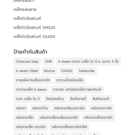
เหล็กแผ่นดำ
เหล็กแผ่นลาย
เหล็กไวด์แฟรงค์
เหล็กไวด์แฟรงค์ SM520
เหล็กไวด์แฟรงค์ SS400
ป้ายกำกับสินค้า
Charcoal Gray
CMR
h-beam ขนาด เหล็ก ไอ บี ม. ขนาด 4 นิ้ว
h-eeam Steel
Mocha
SS400
Terracotta
ขายหลังคาเหล็กเซรามิก
ตารางน้ำหนักเหล็ก
ตารางเหล็ก h beam
ราคาส่ง เสาไอบีมเหล็กวายแฟรงค์
ราคา เหล็ก ไอ บี
วัสดุก่อสร้าง
สินค้าขายดี
สินค้าแนะนำ
หลังคา
หลังคาบ้าน
หลังคาเคลือบเซรามิก
หลังคาเซรามิก
หลังคาเหล็ก
หลังคาเหล็กเคลือบเซรามิก
หลังคาเหล็กเซรามิก
หลังคาเหล็ก เซรามิก
หลังคาเหล็กเซรามิกCRM