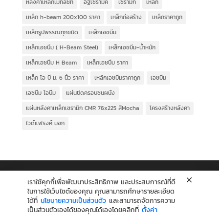
หลังคาเหล็กเมทัลชีท
อิฐเซรามิค
เซรามิก
เหล็ก
เหล็ก h-beam 200x100 ราคา
เหล็กก่อสร้าง
เหล็กราคาถูก
เหล็กรูปพรรณทุกชนิด
เหล็กเอชบีม
เหล็กเอชบีม ( H-Beam Steel)
เหล็กเอชบีม-น้ำหนัก
เหล็กเอชบีม H Beam
เหล็กเอชบีม ราคา
เหล็ก ไอ บี ม. 6 นิ้ว ราคา
เหล้กเอชบีมราคาถูก
เอชบีม
เอชบีม ไอบีม
แผ่นปิดครอบชนผนัง
แผ่นหลังคาเหล็กเซรามิก CMR 76x225 สีMocha
โครงสร้างหลังคา
ไวด์แฟรงค์ มอก
เราใช้คุกกี้เพื่อพัฒนาประสิทธิภาพ และประสบการณ์ที่ดี
ในการใช้เว็บไซต์ของคุณ คุณสามารถศึกษารายละเอียด
ได้ที่
นโยบายความเป็นส่วนตัว
และสามารถจัดการความ
เป็นส่วนตัวเองได้ของคุณได้เองโดยคลิกที่
ตั้งค่า