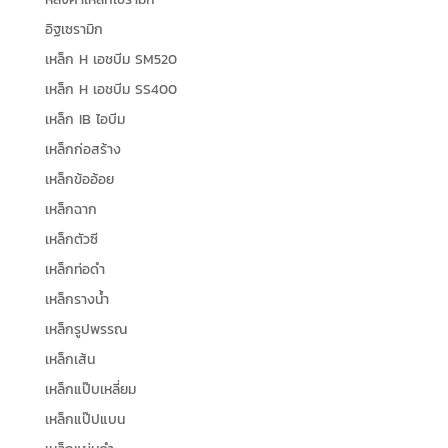
อิฐเซรามิก
เหล็ก H เอชบีม SM520
เหล็ก H เอชบีม SS400
เหล็ก IB ไอบีม
เหล็กก่อสร้าง
เหล็กข้ออ้อย
เหล็กฉาก
เหล็กตัวซี
เหล็กท่อดำ
เหล็กรางน้ำ
เหล็กรูปพรรณ
เหล็กเส้น
เหล็กแป๊บเหลี่ยม
เหล็กแป๊ปแบน