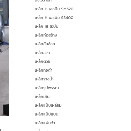
อิฐเซรามิก
เหล็ก H เอชบีม SM520
เหล็ก H เอชบีม SS400
เหล็ก IB ไอบีม
เหล็กก่อสร้าง
เหล็กข้ออ้อย
เหล็กฉาก
เหล็กตัวซี
เหล็กท่อดำ
เหล็กรางน้ำ
เหล็กรูปพรรณ
เหล็กเส้น
เหล็กแป๊บเหลี่ยม
เหล็กแป๊ปแบน
เหล็กแผ่นดำ
ม