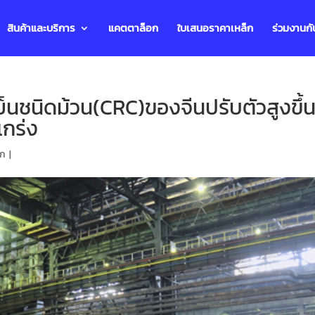
สินค้าและบริการ
แคตตาล็อก
ใบเสนอราคาเหล็ก
ร่วมงานกั
็นชนิดม้วน(CRC)ของจีนปรับตัวสูงขึ้
กร่ง
็ก
|