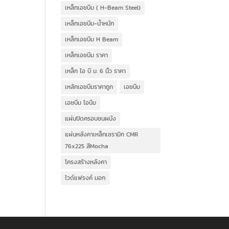
เหล็กเอชบีม ( H-Beam Steel)
เหล็กเอชบีม-น้ำหนัก
เหล็กเอชบีม H Beam
เหล็กเอชบีม ราคา
เหล็ก ไอ บี ม. 6 นิ้ว ราคา
เหล้กเอชบีมราคาถูก
เอชบีม
เอชบีม ไอบีม
แผ่นปิดครอบชนผนัง
แผ่นหลังคาเหล็กเซรามิก CMR
76x225 สีMocha
โครงสร้างหลังคา
ไวด์แฟรงค์ มอก