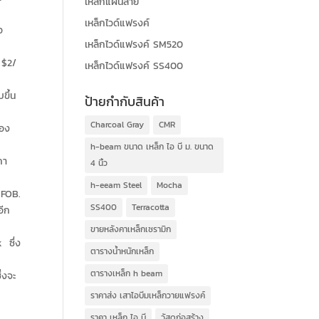
เหล็กแผ่นลาย
เหล็กไวด์แฟรงค์
อ
เหล็กไวด์แฟรงค์ SM520
 $2/
เหล็กไวด์แฟรงค์ SS400
ขึ้น
ป้ายกำกับสินค้า
Charcoal Gray
CMR
ของ
h-beam ขนาด เหล็ก ไอ บี ม. ขนาด
คา
4 นิ้ว
h-eeam Steel
Mocha
 FOB.
SS400
Terracotta
อีก
ขายหลังคาเหล็กเซรามิก
 ซึ่ง
ตารางน้ำหนักเหล็ก
ตารางเหล็ก h beam
่งจะ
ราคาส่ง เสาไอบีมเหล็กวายแฟรงค์
ราคา เหล็ก ไอ บี
วัสดุก่อสร้าง