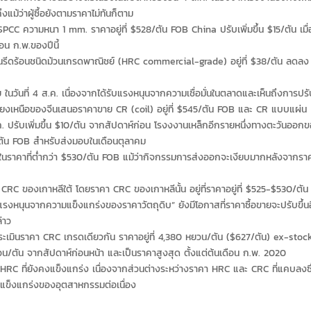
แม้ว่าผู้ซื้อยังตามราคาไม่ทันก็ตาม
ความหนา 1 mm. ราคาอยู่ที่ $528/ตัน FOB China ปรับเพิ่มขึ้น $15/ตัน เมื่
อน ก.พ.ของปีนี้
้อนชนิดม้วนเกรดพาณิชย์ (HRC commercial-grade) อยู่ที่ $38/ตัน ลดลง
ี่ 4 ส.ค. เนื่องจากได้รับแรงหนุนจากความเชื่อมั่นในตลาดและเห็นถึงการปรับ
เหนือของจีนเสนอราคาขาย CR (coil) อยู่ที่ $545/ตัน FOB และ CR แบบแผ่น
ค. ปรับเพิ่มขึ้น $10/ตัน จากสัปดาห์ก่อน โรงงงานเหล็กอีกรายหนึ่งทางตะวันออก
0/ตัน FOB สำหรับส่งมอบในเดือนตุลาคม
ราคาที่ต่ำกว่า $530/ตัน FOB แม้ว่ากิจกรรมการส่งออกจะเงียบมากหลังจากรา
 ของเกาหลีใต้ โดยราคา CRC ของเกาหลีนั้น อยู่ที่ราคาอยู่ที่ $525-$530/ตัน
หนุนจากความแข็งแกร่งของราคาวัตถุดิบ” ยังมีโอกาสที่ราคาซื้อขายจะปรับขึ้น
่าว
เมินราคา CRC เกรดเดียวกัน ราคาอยู่ที่ 4,380 หยวน/ตัน ($627/ตัน) ex-stock
ยวน/ตัน จากสัปดาห์ก่อนหน้า และเป็นราคาสูงสุด ตั้งแต่ต้นเดือน ก.พ. 2020
ี่ยังคงแข็งแกร่ง เนื่องจากส่วนต่างระหว่างราคา HRC และ CRC ที่แคบลงซึ
่แข็งแกร่งของอุตสาหกรรมต่อเนื่อง