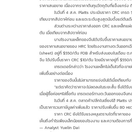
ราคาเสนอขาย เนื่องจากราคาต้นทุนวัตถุดิบที่แข็งแกร่ง ถึง
ในวันที่ 4 ส.ค. Platts ประเมินราคา CRC เกรด SPCC 
เทียบจากสัปดาห์ก่อน และแตะระดับสูงสุดนับตั้งแต่ต้นเดื
ส่วนต่างระหว่างราคาส่งออก CRC และเหล็กแผ่นรีดร
ตัน เมื่อเทียบจากสัปดาห์ก่อน
บางโรงงานเหล็กของจีนได้ปรับขึ้นราคาเสนอขาย ในวันท
ของราคาเสนอขายของ HRC โดยโรงงานทางตะวันออกเฉียง
(sheet) อยู่ที่ $550/ตัน FOB สำหรับส่งมอบในเดือน ต.
จีน ได้ปรับขึ้นราคา CRC $10/ตัน โดยมีราคาอยู่ที่ $55
เทรดเดอร์กล่าวว่า โรงงานเหล็กไม่เต็มใจที่จะขายใน
เพิ่มขึ้นอย่างต่อเนื่อง
ราคาของจีนนั้นไม่สามารถแข่งขันได้เมื่อเทียบกับ CRC
“แต่เราคิดว่าราคาจะไม่ลดลงในระยะสั้น ซึ่งได้รับแรง
เมื่อผู้ซื้อค่อยๆไล่ซื้อกัน เทรดเดอร์ทางตะวันออกของจีนกล
ในวันที่ 4 ส.ค. ตลาดค้าปลีกในเซี่ยงไฮ้ Platts ประ
เป็นราคารวมภาษีมูลค่าเพิ่มแล้ว ราคาปรับเพิ่มขึ้น 80 ห
ราคา CRC ยังได้รับแรงหนุนตราบใดที่ราคาของ HRC ท
เห็นถึงกำไรเพียงเล็กน้อยของโรงงาน และความต้องการที
— Analyst Yuelin Dai