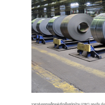
ราคาส่งออกเหล็กแผ่นรีดเย็นชนิดม้วน (CRC) ของจีน ยังเ