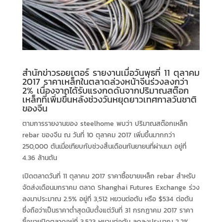
สำนักข่าวรอยเตอร์ รายงานเมื่อวันพุธที่ 11 ตุลาคม
2017 ราคาเหล็กในตลาดล่วงหน้าจีนร่วงลงกว่า
2% เนื่องจากได้รับแรงกดดันจากปริมาณสต๊อก
เหล็กที่เพิ่มขึ้นหลังช่วงวันหยุดยาวเทศกาลวันชาติ
ของจีน
ตามการรายงานของ steelhome พบว่า ปริมาณสต๊อกเหล็ก
rebar ของจีน ณ วันที่ 10 ตุลาคม 2017 เพิ่มขึ้นมากกว่า
250,000 ตันเมื่อเทียบกับช่วงสิ้นเดือนกันยายนที่ผ่านมา อยู่ที่
4.36 ล้านตัน
เปิดตลาดวันที่ 11 ตุลาคม 2017 ราคาซื้อขายเหล็ก rebar สำหรับ
จัดส่งเดือนมกราคม ตลาด Shanghai Futures Exchange ร่วง
ลงมาประมาณ 2.5% อยู่ที่ 3,512 หยวนต่อตัน หรือ $534 ต่อตัน
ซึ่งถือว่าเป็นราคาต่ำสุดนับตั้งแต่วันที่ 31 กรกฏาคม 2017 ราคา
ซื้อขายปิดตลาดอยู่ที่ 3,523 หยวนต่อตัน ลดลงประมาณ 2.2%