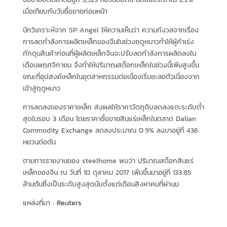
เมื่อเทียบกับวันซื้อขายก่อนหน้า
นักวิเคราะห์จาก SP Angel ให้ความเห็นว่า ความกังวลจากเรื่อง
การลดกำลังการผลิตเหล็กของจีนในช่วงฤดูหนาวทำให้ผู้ค้าเร่ง
กักตุนสินค้าก่อนที่ผู้ผลิตเหล็กจีนจะปรับลดกำลังการผลิตลงใน
เดือนพฤศจิกายน จึงทำให้ปริมาณสต๊อกเหล็กในช่วงนี้เพิ่มสูงขึ้น
ขณะที่อุปสงค์เหล็กในอุตสาหกรรมต่อเนื่องเริ่มชะลอตัวเนื่องจาก
เข้าสู่ฤดูหนาว
การลดลงของราคาเหล็ก ส่งผลให้ราคาวัตถุดิบลดลงแตะระดับต่ำ
สุดในรอบ 3 เดือน โดยราคาซื้อขายสินแร่เหล็กในตลาด Dalian
Commodity Exchange ลดลงประมาณ 0.9% ลงมาอยู่ที่ 436
หยวนต่อตัน
ตามการรายงานของ steelhome พบว่า ปริมาณสต๊อกสินแร่
เหล็กของจีน ณ วันที่ 10 ตุลาคม 2017 เพิ่มขึ้นมาอยู่ที่ 133.85
ล้านตันซึ่งเป็นระดับสูงสุดนับตั้งแต่เดือนสิงหาคมที่ผ่านม
แหล่งที่มา :
Reuters