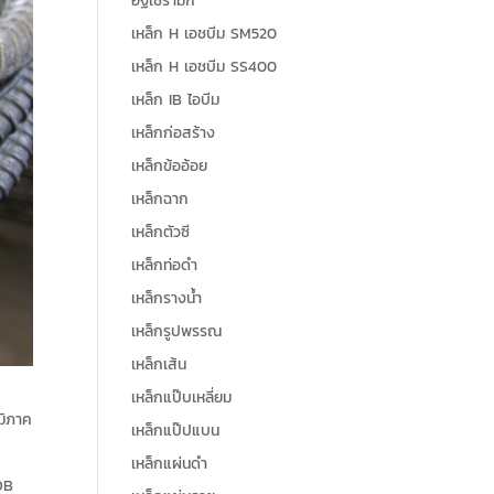
อิฐเซรามิก
เหล็ก H เอชบีม SM520
เหล็ก H เอชบีม SS400
เหล็ก IB ไอบีม
เหล็กก่อสร้าง
เหล็กข้ออ้อย
เหล็กฉาก
เหล็กตัวซี
เหล็กท่อดำ
เหล็กรางน้ำ
เหล็กรูปพรรณ
เหล็กเส้น
เหล็กแป๊บเหลี่ยม
ูมิภาค
เหล็กแป๊ปแบน
เหล็กแผ่นดำ
FOB