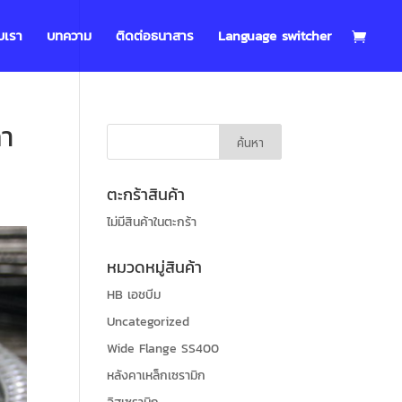
บเรา
บทความ
ติดต่อธนาสาร
Language switcher
คา
ตะกร้าสินค้า
ไม่มีสินค้าในตะกร้า
หมวดหมู่สินค้า
HB เอชบีม
Uncategorized
Wide Flange SS400
หลังคาเหล็กเซรามิก