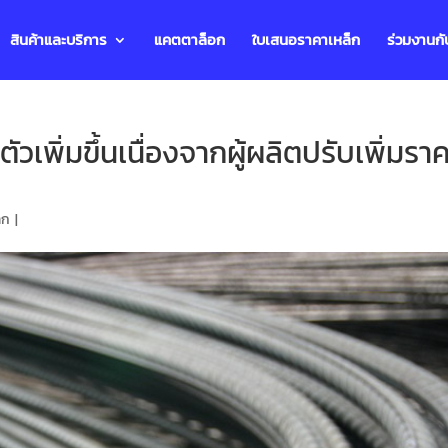
สินค้าและบริการ
แคตตาล็อก
ใบเสนอราคาเหล็ก
ร่วมงานกั
วเพิ่มขึ้นเนื่องจากผู้ผลิตปรับเพิ่มรา
็ก
|