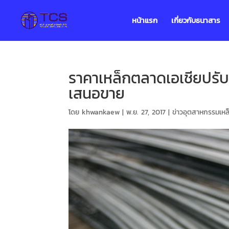
หน้าแรก
เกี่ยวกับธนาสาร
ราคาเหล็กตลาดเอเชียปรับตั
เสนอขาย
โดย
khwankaew
|
พ.ย. 27, 2017
|
ข่าวอุตสาหกรรมเหล