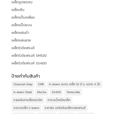
เหล็กรูปพรรณ
เหล็กเส้น
เหล็กแป๊บเหลี่ยม
เหล็กแป๊ปแบน
เหล็กแผ่นดำ
เหล็กแผ่นลาย
เหล็กไวด์แฟรงค์
เหล็กไวด์แฟรงค์ SM520
เหล็กไวด์แฟรงค์ SS400
ป้ายกำกับสินค้า
Charcoal Gray
CMR
h-beam ขนาด เหล็ก ไอ บี ม. ขนาด 4 นิ้ว
h-eeam Steel
Mocha
SS400
Terracotta
ขายหลังคาเหล็กเซรามิก
ตารางน้ำหนักเหล็ก
ตารางเหล็ก h beam
ราคาส่ง เสาไอบีมเหล็กวายแฟรงค์