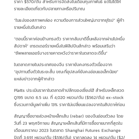
ราคา $570/ตัน สำหรับการจัดส่งในเดือนกุมภาพันธ์ แต่ไม่ได้ให้
รายละเอียดเกี่ยวกับปลายทางหรือปริมาณ
“ในแง่ของสภาพคล่อง ความต้องการส่วนใหญ่มาจากยุโรป” ผู้ค้า
รายหนึ่งในจีนกล่าว
“ตอนนี้ราคาค่อนข้างทรงตัว ราคากลับมาดีขึ้นหลังจากผ่านไปหนึ่ง
สัปดาห์” เทรดเดอร์รายหนึ่งในฟิลิปปินส์กล่าว พร้อมเสริมว่า
“ซัพพลายเออร์บางรายคาดหวังว่าราคาในตลาดจะดีขึ้น”
ในตลาดภายในประเทศของจีน ราคายังคงทรงตัวเนื่องจาก
“อุปทานตึงตัวในระยะสั้น ขณะที่อุปสงค์ยังคงอ่อนแอเล็กน้อย”
แหล่งข่าวจากผู้ค้ากล่าว
Platts ประเมินราคาในตลาดค้าปลีกของเซี่ยงไฮ้ สำหรับเหล็กลวด
Q195 ขนาด 6.5 มม. ที่ 4,020 หยวน/ตัน ($562/ตัน) ex-stock
ซึ่งรวมภาษีมูลค่าเพิ่ม 13% ราคาไม่เปลี่ยนแปลงจากในสัปดาห์ก่อน
สัญญาซื้อขายล่วงหน้าเหล็กเส้น (rebar) ของจีนอ่อนตัวลง โดย
วันที่ 23 พฤศจิกายน สัญญาเหล็กเส้นที่มีการซื้อขายมากที่สุดใน
เดือนมกราคม 2023 ในตลาด Shanghai Futures Exchange
ปิดที่ 3,691 หยวน/ตัน ($516/ตัน) ราคาลดลง 14 หยวน/ตัน ($2/