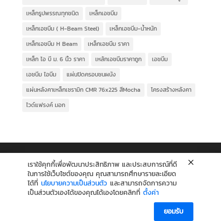
เหล็กรูปพรรณทุกชนิด
เหล็กเอชบีม
เหล็กเอชบีม ( H-Beam Steel)
เหล็กเอชบีม-น้ำหนัก
เหล็กเอชบีม H Beam
เหล็กเอชบีม ราคา
เหล็ก ไอ บี ม. 6 นิ้ว ราคา
เหล้กเอชบีมราคาถูก
เอชบีม
เอชบีม ไอบีม
แผ่นปิดครอบชนผนัง
แผ่นหลังคาเหล็กเซรามิก CMR 76x225 สีMocha
โครงสร้างหลังคา
ไวด์แฟรงค์ มอก
เราใช้คุกกี้เพื่อพัฒนาประสิทธิภาพ และประสบการณ์ที่ดี
ในการใช้เว็บไซต์ของคุณ คุณสามารถศึกษารายละเอียด
ได้ที่
นโยบายความเป็นส่วนตัว
และสามารถจัดการความ
เป็นส่วนตัวเองได้ของคุณได้เองโดยคลิกที่
ตั้งค่า
ยอมรับ