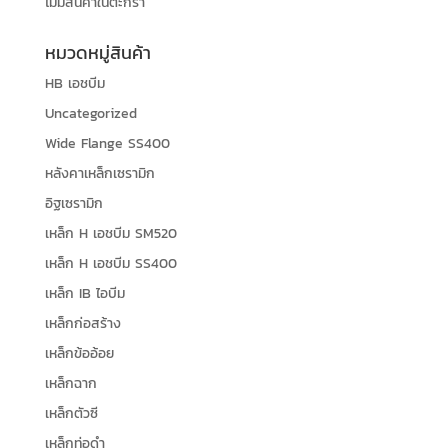
ไม่มีสินค้าในตะกร้า
หมวดหมู่สินค้า
HB เอชบีม
Uncategorized
Wide Flange SS400
หลังคาเหล็กเซรามิก
อิฐเซรามิก
เหล็ก H เอชบีม SM520
เหล็ก H เอชบีม SS400
เหล็ก IB ไอบีม
เหล็กก่อสร้าง
เหล็กข้ออ้อย
เหล็กฉาก
เหล็กตัวซี
เหล็กท่อดำ