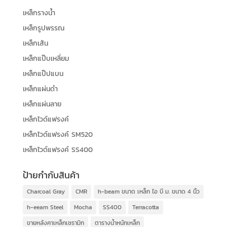
เหล็กรางน้ำ
เหล็กรูปพรรณ
เหล็กเส้น
เหล็กแป๊บเหลี่ยม
เหล็กแป๊ปแบน
เหล็กแผ่นดำ
เหล็กแผ่นลาย
เหล็กไวด์แฟรงค์
เหล็กไวด์แฟรงค์ SM520
เหล็กไวด์แฟรงค์ SS400
ป้ายกำกับสินค้า
Charcoal Gray
CMR
h-beam ขนาด เหล็ก ไอ บี ม. ขนาด 4 นิ้ว
h-eeam Steel
Mocha
SS400
Terracotta
ขายหลังคาเหล็กเซรามิก
ตารางน้ำหนักเหล็ก