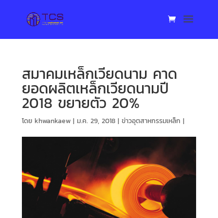
สมาคมเหล็กเวียดนาม คาด
ยอดผลิตเหล็กเวียดนามปี
2018 ขยายตัว 20%
โดย
khwankaew
|
ม.ค. 29, 2018
|
ข่าวอุตสาหกรรมเหล็ก
|