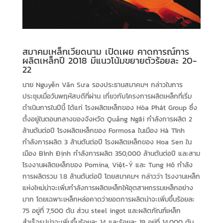
สมาคมเหล็กเวียดนาม เปิดเผย คาดการณ์การ
ผลิตเหล็กปี 2018 มีแนวโน้มขยายตัวร้อยละ 20-
22
นาย Nguyễn Văn Sưa รองประธานสมาคมฯ กล่าวในการ
ประชุมเมื่อวันพฤหัสบดีที่ผ่าน เกี่ยวกับโครงการผลิตเหล็กที่เริ่ม
ดำเนินการในปีนี้ ได้แก่ โรงผลิตเหล็กของ Hòa Phát Group ซึ่ง
ตั้งอยู่ในตอนกลางของจังหวัด Quảng Ngãi กำลังการผลิต 2
ล้านตันต่อปี โรงผลิตเหล็กของ Formosa ในเมือง Hà Tĩnh
กำลังการผลิต 3 ล้านตันต่อปี โรงผลิตเหล็กของ Hoa Sen ใน
เมือง Bình Định กำลังการผลิต 350,000 ล้านตันต่อปี และสาม
โรงงานผลิตเหล็กของ Pomina, Việt-Ý และ Tung Hô กำลัง
การผลิตรวม 1.8 ล้านตันต่อปี โดยสมาคมฯ กล่าวว่า โรงงานเหล็ก
แห่งใหม่น่าจะเพิ่มกำลังการผลิตเหล็กให้อุตสาหกรรมเหล็กอย่าง
มาก โดยเฉพาะเหล็กหล่อคาดว่ายอดการผลิตน่าจะเพิ่มขึ้นร้อยละ
75 อยู่ที่ 7,500 ตัน ส่วน steel ingot และผลิตภัณฑ์เหล็ก
สำเร็จรูปน่าจะเพิ่มขึ้นร้อยละ 14 และร้อยละ 19 อยู่ที่ 14,000 ตัน