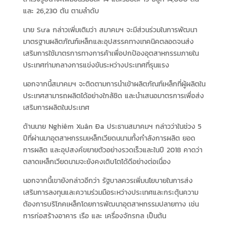
และ 26,230 ตัน ตามลำดับ
นาย Sưa กล่าวเพิ่มเติมว่า สมาคมฯ จะมีส่วนร่วมในการพัฒนา
มาตรฐานผลิตภัณฑ์เหล็กและอุปสรรคทางเทคนิคตลอดจนส่ง
เสริมการใช้มาตรการทางการค้าเพื่อปกป้องอุตสาหกรรมภายใน
ประเทศท่ามกลางการแข่งขันระหว่างประเทศที่รุนแรง
นอกจากนี้สมาคมฯ จะติดตามการนำเข้าผลิตภัณฑ์เหล็กที่ผู้ผลิตใน
ประเทศสามารถผลิตได้อย่างใกล้ชิด และนำเสนอมาตรการเพื่อส่ง
เสริมการผลิตในประเทศ
ด้านนาย Nghiêm Xuân Đa ประธานสมาคมฯ กล่าวว่าในช่วง 5
ปีที่ผ่านมาอุตสาหกรรมเหล็กเวียดนนามทั้งกำลังการผลิต ยอด
การผลิต และอุปสงค์ขยายตัวอย่างรวดเร็วและในปี 2018 คาดว่า
ตลาดเหล็กเวียดนามจะยังคงเติบโตได้ดีอย่างต่อเนื่อง
นอกจากนี้เขายังกล่าวอีกว่า รัฐบาลควรเพิ่มนโยบายในการส่ง
เสริมการลงทุนและความร่วมมือระหว่างประเทศและกระตุ้นความ
ต้องการบริโภคเหล็กโดยการพัฒนาอุตสาหกรรมปลายทาง เช่น
การก่อสร้างอาคาร เรือ และ เครื่องจักรกล เป็นต้น