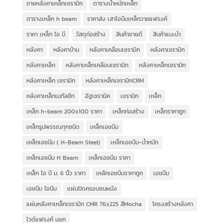
ขายหลังคาเหล็กเซรามิก
ตารางน้ำหนักเหล็ก
ตารางเหล็ก h beam
ราคาส่ง เสาไอบีมเหล็กวายแฟรงค์
ราคา เหล็ก ไอ บี
วัสดุก่อสร้าง
สินค้าขายดี
สินค้าแนะนำ
หลังคา
หลังคาบ้าน
หลังคาเคลือบเซรามิก
หลังคาเซรามิก
หลังคาเหล็ก
หลังคาเหล็กเคลือบเซรามิก
หลังคาเหล็กเซรามิก
หลังคาเหล็ก เซรามิก
หลังคาเหล็กเซรามิกCRM
หลังคาเหล็กเมทัลชีท
อิฐเซรามิค
เซรามิก
เหล็ก
เหล็ก h-beam 200x100 ราคา
เหล็กก่อสร้าง
เหล็กราคาถูก
เหล็กรูปพรรณทุกชนิด
เหล็กเอชบีม
เหล็กเอชบีม ( H-Beam Steel)
เหล็กเอชบีม-น้ำหนัก
เหล็กเอชบีม H Beam
เหล็กเอชบีม ราคา
เหล็ก ไอ บี ม. 6 นิ้ว ราคา
เหล้กเอชบีมราคาถูก
เอชบีม
เอชบีม ไอบีม
แผ่นปิดครอบชนผนัง
แผ่นหลังคาเหล็กเซรามิก CMR 76x225 สีMocha
โครงสร้างหลังคา
ไวด์แฟรงค์ มอก