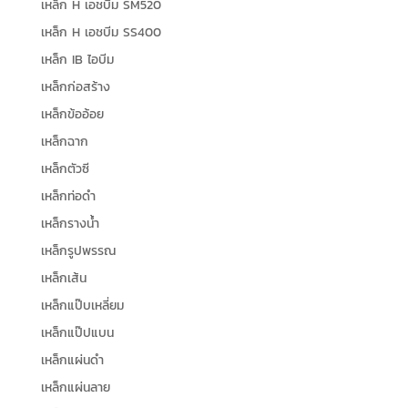
เหล็ก H เอชบีม SM520
เหล็ก H เอชบีม SS400
เหล็ก IB ไอบีม
เหล็กก่อสร้าง
เหล็กข้ออ้อย
เหล็กฉาก
เหล็กตัวซี
เหล็กท่อดำ
เหล็กรางน้ำ
เหล็กรูปพรรณ
เหล็กเส้น
เหล็กแป๊บเหลี่ยม
เหล็กแป๊ปแบน
เหล็กแผ่นดำ
เหล็กแผ่นลาย