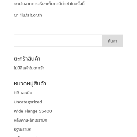
ยกเว้นจากการเรียกเก็บภาษีนำเข้าในครั้งนี้
Cr. iiu.isit.or.th
ตะกร้าสินค้า
ไม่มีสินค้าในตะกร้า
หมวดหมู่สินค้า
HB เอชบีม
Uncategorized
Wide Flange SS400
หลังคาเหล็กเซรามิก
อิฐเซรามิก