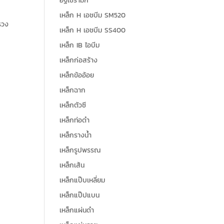
อิฐเซรามิก
เหล็ก H เอชบีม SM520
รวง
เหล็ก H เอชบีม SS400
เหล็ก IB ไอบีม
เหล็กก่อสร้าง
เหล็กข้ออ้อย
เหล็กฉาก
เหล็กตัวซี
เหล็กท่อดำ
เหล็กรางน้ำ
เหล็กรูปพรรณ
เหล็กเส้น
เหล็กแป๊บเหลี่ยม
เหล็กแป๊ปแบน
เหล็กแผ่นดำ