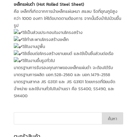
เหล็กแผ่นดำ (Hot Rolled Steel Sheet)
คือ เหล็กที่เกิดจากการนำเหล็กแผ่นหนา สแลบ รีดที่อุณภูมิสูง
กว่า 1000 องศา ให้ได้ขนาดตามต้องการ จากนั้นจึงนำไปม้วนขึ้น
รูป
ใช้เป็นส่วนประกอบในงานโครงสร้าง
ใช้ทำสะพานโครงสร้างเหล็ก
ใช้ในงานปูพื้น
ใช้เชื่อมต่อโครงสร้างยานยนต์ และใช้เป็นชิ้นส่วนต่อเรือ
ใช้ในงานขึ้นรูปทั่วไป
มาตรฐานการรับรองคุณภาพของเหล็กแผ่นดำ จะต้องได้รับ
มาตรฐานการผลิต มอก.528-2560 และ มอก.1479-2558
มาตรฐานสากล JIS G3131 และ JIS G3101 โดยเกรดที่นิยมจัด
จำหน่าย และใช้งานทั่วไปในบ้านเรา คือ SS400, SS490, และ
SM400
ตะกร้าสินค้า